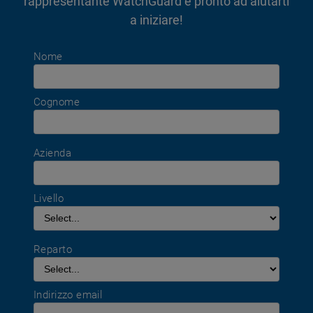
rappresentante WatchGuard è pronto ad aiutarti
a iniziare!
Nome
Cognome
Azienda
Livello
Reparto
Indirizzo email