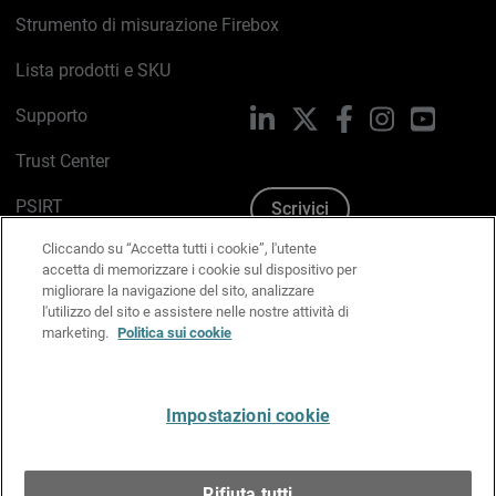
Strumento di misurazione Firebox
Lista prodotti e SKU
Supporto
LinkedIn
X
Facebook
Instagram
YouTub
Trust Center
PSIRT
Scrivici
Cliccando su “Accetta tutti i cookie”, l'utente
Politica sui cookie
accetta di memorizzare i cookie sul dispositivo per
migliorare la navigazione del sito, analizzare
Informativa sulla privacy
l'utilizzo del sito e assistere nelle nostre attività di
marketing.
Politica sui cookie
Kit Media & Brand
Gestisci le preferenze e-mail
Impostazioni cookie
Italiano
Rifiuta tutti