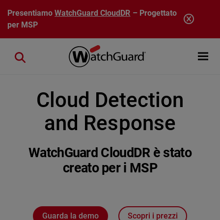
Salta al contenuto principale
Presentiamo
WatchGuard CloudDR
– Progettato
per MSP
Open mobi
Close search
Cloud Detection
and Response
WatchGuard CloudDR è stato
creato per i MSP
Guarda la demo
Scopri i prezzi