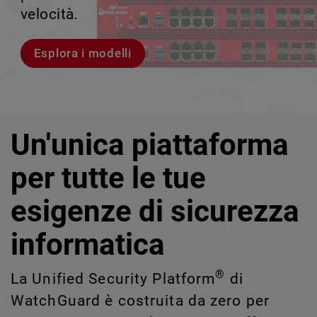
rischi legati a Shadow AI e Shadow IT
tuo team può crescere senza perdere il
velocità.
scalabile.
impossibili da rilevare o gestire
controllo.
manualmente su larga scala.
Esplora i modelli
Scopri WatchGuard EDR
Scopri Rai
Scopri CloudDR
Un'unica piattaforma
per tutte le tue
esigenze di sicurezza
informatica
®
La Unified Security Platform
di
WatchGuard è costruita da zero per