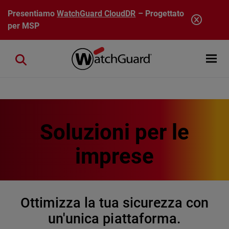
Salta al contenuto principale
Presentiamo
WatchGuard CloudDR
– Progettato
per MSP
Open mobi
Close search
Soluzioni per le
imprese
Ottimizza la tua sicurezza con
un'unica piattaforma.