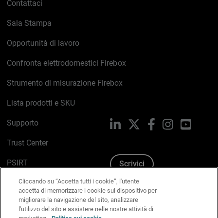
Contattaci
Sala Stampa
Opportunità di lavoro
Confronta elettrodomestici Firebox
Strumento di misurazione Firebox
Lista prodotti e SKU
Supporto
LinkedIn
X
Facebook
Instagram
YouTub
Trust Center
PSIRT
Scrivici
Cliccando su “Accetta tutti i cookie”, l'utente
Politica sui cookie
accetta di memorizzare i cookie sul dispositivo per
migliorare la navigazione del sito, analizzare
Informativa sulla privacy
l'utilizzo del sito e assistere nelle nostre attività di