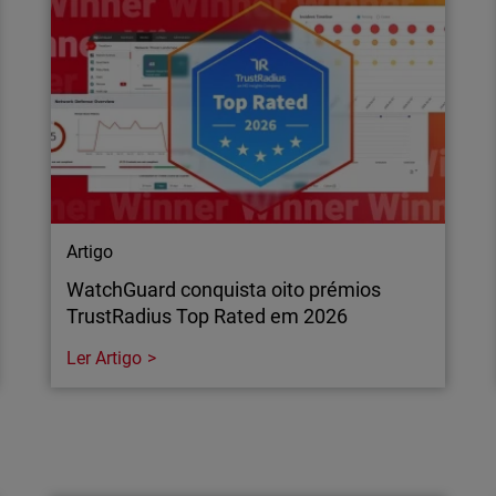
identificá-la antes que se
e redes vizinhas.
Artigo
WatchGuard conquista oito prémios
TrustRadius Top Rated em 2026
Ler Artigo
Artigo
WatchGuard conquista oito prémios
TrustRadius Top Rated em 2026