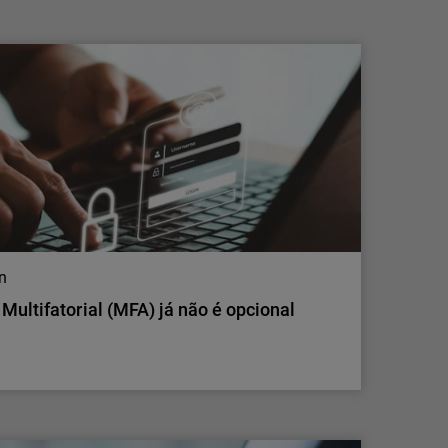
Lisboa, 21 de julho de 2026 – A
WatchGuard® Technologies, líder global em
cibersegurança unificada para fornecedores
de serviços geridos (MSPs), anunciou hoje
novos investimentos em IA de fronteira para
segurança de aplicações, alargando o acesso
a capacidades avançadas tanto da OpenAI
como da…
on
Multifatorial (MFA) já não é opcional
on
Multifatorial (MFA) já não é opcional