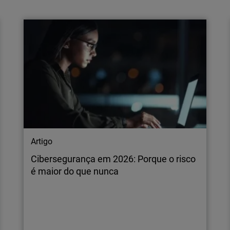
Firebox de elevado desempenho para
proteger as redes empresari…
Lisboa, 2 de junho de 2026 – A WatchGuard®
Technologies, líder global em cibersegurança
unificada para fornecedores de serviços
geridos (MSPs), anunciou hoje uma nova
geração de appliances Firebox para
montagem em rack, concebidas para ajudar
os Managed Service Providers (MSPs) e as
organizações…
Artigo
Cibersegurança em 2026: Porque o risco
é maior do que nunca