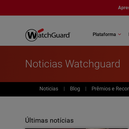
Pular para o conteúdo principal
Apre
Plataforma
Noticias Watchguard
News
Noticias
Blog
Prêmios e Reco
Últimas notícias