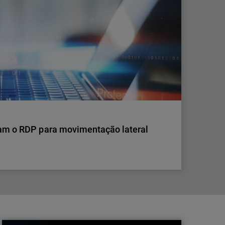
ntinua a ser a forma mais direta de aceder a uma
 falham tantas organizações na implementação
zam o RDP para movimentação lateral
zam o RDP para movimentação lateral
ovimentação lateral é difícil de detetar e como