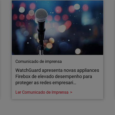
A WatchGuard foi distinguida com oito
prémios TrustRadius Top Rated em 2026, com
base no feedback dos clientes, nas áreas de
segurança de identidade, segurança de rede e
proteção de endpoints.
Comunicado de imprensa
WatchGuard apresenta novas appliances
Firebox de elevado desempenho para
proteger as redes empresari…
Ler Comunicado de Imprensa
Comunicado de imprensa
WatchGuard apresenta novas appliances