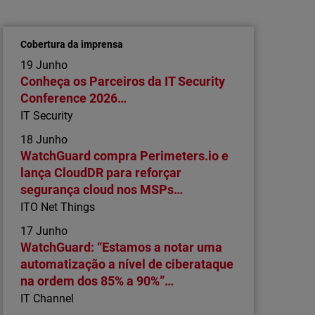
informático à liderança em
cibersegurança
Cobertura da imprensa
O mais recente relatório da WatchGuard revela
19 Junho
como os MSP estão a evoluir para parceiros
Conheça os Parceiros da IT Security
estratégicos de cibersegurança, focados em
Conference 2026…
IA, resiliência e resultados mensuráveis.
IT Security
18 Junho
WatchGuard compra Perimeters.io e
lança CloudDR para reforçar
segurança cloud nos MSPs…
ITO Net Things
17 Junho
WatchGuard: “Estamos a notar uma
automatização a nível de ciberataque
na ordem dos 85% a 90%”…
IT Channel