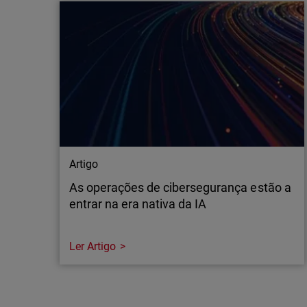
A WatchGuard® Technologies, líder global em
cibersegurança unificada para fornecedores
de serviços geridos (MSPs), anunciou hoje
novos investimentos em IA de fronteira para
segurança de aplicações, alargando o acesso
a capacidades avançadas tanto da OpenAI
como da Anthropic. Ao contrário de…
Artigo
As operações de cibersegurança estão a
entrar na era nativa da IA
Ler Artigo
Artigo
As operações de cibersegurança estão a