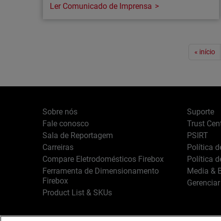
Ler Comunicado de Imprensa
Comunicado de imprensa
Paginação
WatchGuard revela que 91% das
« início
organizações receiam ataques
impulsionados por IA, levando à adoção
de…
Estudo global mostra que as equipas internas
Sobre nós
Suporte
já não conseguem acompanhar o ritmo das
Fale conosco
Trust Cen
ameaças, impulsionando a procura por
Sala de Reportagem
PSIRT
serviços de segurança orientados para
Carreiras
Política 
resultados
Compare Eletrodomésticos Firebox
Política 
Ferramenta de Dimensionamento
Media & B
Firebox
Gerenciar
Product List & SKUs