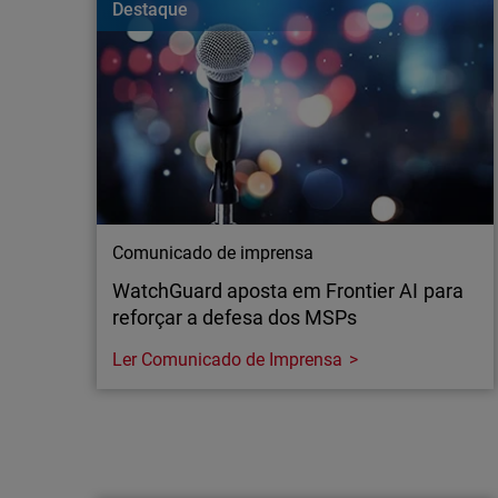
Destaque
empresas e aprenda a proteger a sua rede Wi-Fi d
Comunicado de imprensa
WatchGuard aposta em Frontier AI para
reforçar a defesa dos MSPs
Ler Comunicado de Imprensa
Comunicado de imprensa
WatchGuard aposta em Frontier AI para
reforçar a defesa dos MSPs