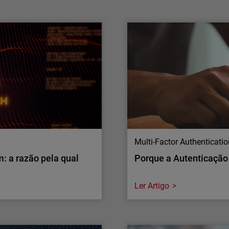
A WatchGuard® Technologies, líder global em
cibersegurança unificada para fornecedores
de serviços geridos (MSPs), anunciou hoje
novos investimentos em IA de fronteira para
segurança de aplicações, alargando o acesso
a capacidades avançadas tanto da OpenAI
como da Anthropic. Ao contrário de…
Multi-Factor Authenticati
: a razão pela qual
Porque a Autenticação 
Ler Artigo
Multi-Factor Authenticati
: a razão pela qual
Porque a Autenticação 