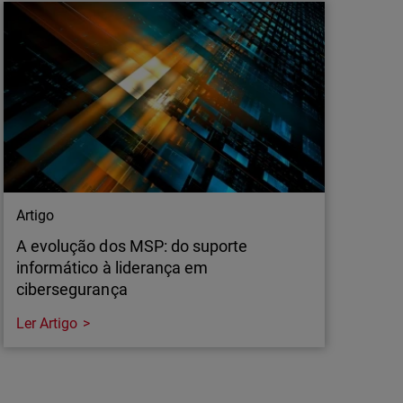
A cibersegurança está a evoluir da gestão de
vulnerabilidades para a gestão da exposição,
recorrendo à IA para priorizar riscos, reduzir a
exposição e reforçar a resiliência.
Artigo
A evolução dos MSP: do suporte
informático à liderança em
cibersegurança
Ler Artigo
Artigo
A evolução dos MSP: do suporte