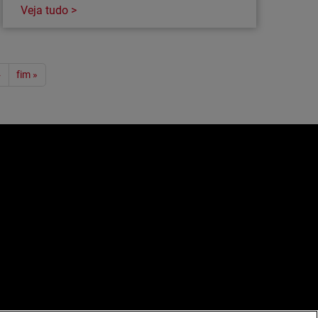
Veja tudo >
›
fim »
e