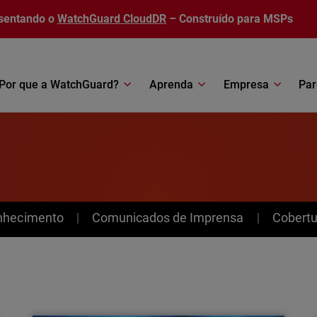
sentando o
WatchGuard CloudDR
– Construído para MSPs
Por que a WatchGuard?
Aprenda
Empresa
Par
nhecimento
Comunicados de Imprensa
Cobertu