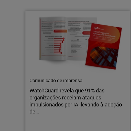
entrar na era nativa da IA
Descubra como os ataques impulsionados
por IA e cada vez mais orientados por agentes
estão a sobrecarregar as operações de
segurança tradicionais e porque é que a
cibersegurança tem de evoluir para uma
defesa nativa de IA.
Comunicado de imprensa
WatchGuard revela que 91% das
organizações receiam ataques
impulsionados por IA, levando à adoção
de…