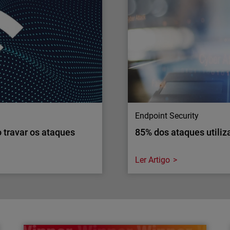
O roubo de credenciais co
, mas muitas violações de
rede corporativa. Porque
xpõem inadvertidamente
de MFA?
Endpoint Security
o travar os ataques
85% dos ataques utili
Ler Artigo
Endpoint Security
o travar os ataques
85% dos ataques utili
Descubra porque é que a m
a como isso afeta as