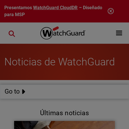
Pasar al contenido principal
Presentamos
WatchGuard CloudDR
– Diseñado
para MSP
Open mobi
Close search
Noticias de WatchGuard
Go to
Últimas noticias