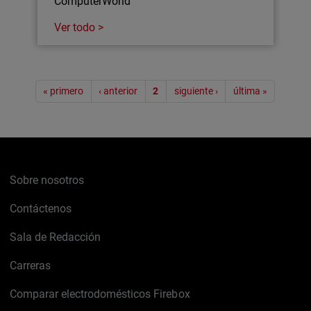
ComputerWorld
Ver todo >
Paginación
« primero
‹ anterior
2
siguiente ›
última »
Sobre nosotros
Contáctenos
Sala de Redacción
Carreras
Comparar electrodomésticos Firebox