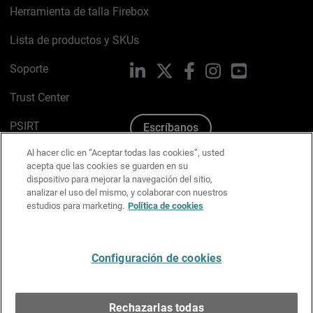
Herramienta de talla Firebox
Lista de productos y SKUs
Soporte
LinkedIn
X
Facebook
Instagram
YouTube
Trust Center
PSIRT
Escríbanos
Al hacer clic en “Aceptar todas las cookies”, usted
Política de cookies
acepta que las cookies se guarden en su
dispositivo para mejorar la navegación del sitio,
Política de privacidad
analizar el uso del mismo, y colaborar con nuestros
estudios para marketing.
Política de cookies
Kit de medios y marca
Preferencias de correo
Configuración de cookies
Español
Rechazarlas todas