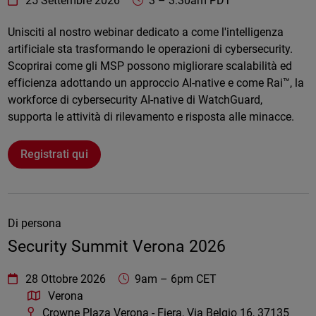
25 Settembre 2026
3
–
3:30am PDT
Online
Unisciti al nostro webinar dedicato a come l'intelligenza
artificiale sta trasformando le operazioni di cybersecurity.
Scoprirai come gli MSP possono migliorare scalabilità ed
efficienza adottando un approccio AI-native e come Rai™, la
workforce di cybersecurity AI-native di WatchGuard,
supporta le attività di rilevamento e risposta alle minacce.
Registrati qui
Di persona
Security Summit Verona 2026
WatchGuard Technologies
https://www.watchguard.com/wgrd-
28 Ottobre 2026
9am
–
6pm CET
Verona
Crowne Plaza Verona - Fiera, Via Belgio 16, 37135