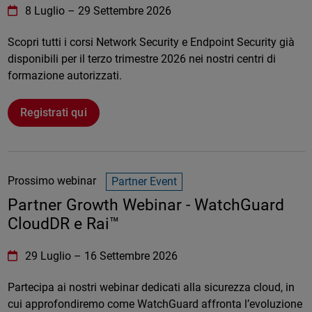
WatchGuard Technologies
https://www.watchguard.com/wgrd-
8 Luglio
–
29 Settembre 2026
Online
Scopri tutti i corsi Network Security e Endpoint Security già
disponibili per il terzo trimestre 2026 nei nostri centri di
formazione autorizzati.
Registrati qui
Prossimo webinar
Partner Event
Partner Growth Webinar - WatchGuard
CloudDR e Rai™
WatchGuard Technologies
https://www.watchguard.com/wgrd-
29 Luglio
–
16 Settembre 2026
Online
Partecipa ai nostri webinar dedicati alla sicurezza cloud, in
cui approfondiremo come WatchGuard affronta l’evoluzione