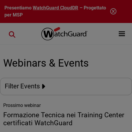
Salta al contenuto principale
Presentiamo
WatchGuard CloudDR
– Progettato
per MSP
Open mobi
Close search
Webinars & Events
Filter Events
Prossimo webinar
Formazione Tecnica nei Training Center
certificati WatchGuard