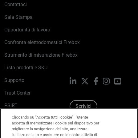
Contattaci
Sala Stampa
Opportunità di lavoro
Confronta elettrodomestici Firebox
Strumento di misurazione Firebox
Lista prodotti e SKU
Supporto
LinkedIn
X
Facebook
Instagram
YouTub
Trust Center
PSIRT
Scrivici
Cliccando su “Accetta tutti i cookie”, l'utente
Politica sui cookie
accetta di memorizzare i cookie sul dispositivo per
migliorare la navigazione del sito, analizzare
Informativa sulla privacy
l'utilizzo del sito e assistere nelle nostre attività di