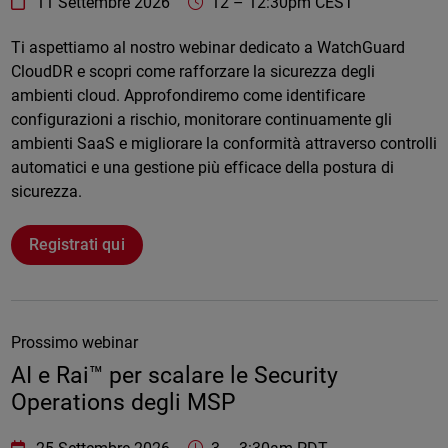
WatchGuard Technologies
https://www.watchguard.com/wgrd-
11 Settembre 2026
12
–
12:30pm CEST
Online
Ti aspettiamo al nostro webinar dedicato a WatchGuard
CloudDR e scopri come rafforzare la sicurezza degli
ambienti cloud. Approfondiremo come identificare
configurazioni a rischio, monitorare continuamente gli
ambienti SaaS e migliorare la conformità attraverso controlli
automatici e una gestione più efficace della postura di
sicurezza.
Registrati qui
Prossimo webinar
AI e Rai™ per scalare le Security
Operations degli MSP
WatchGuard Technologies
https://www.watchguard.com/wgrd-