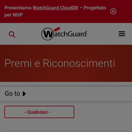
Salta al contenuto principale
Presentiamo
WatchGuard CloudDR
– Progettato
per MSP
Open mobi
Close search
Premi e Riconoscimenti
Go to