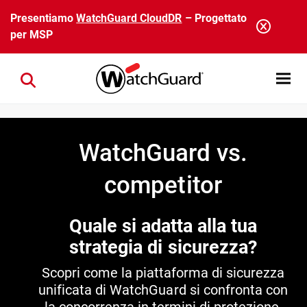
Salta al contenuto principale
Presentiamo
WatchGuard CloudDR
– Progettato
per MSP
Open mobi
Close search
WatchGuard vs.
competitor
Quale si adatta alla tua
strategia di sicurezza?
Scopri come la piattaforma di sicurezza
unificata di WatchGuard si confronta con