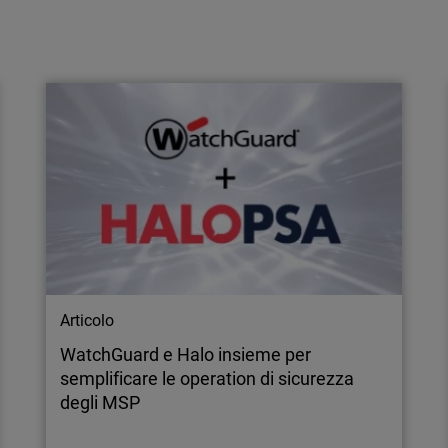
Articolo
Come scegliere una soluzione XDR: il
valore dell’integrazione rispetto alla
complessità
Scopri come scegliere una XDR efficace
privilegiando integrazione e semplicità
rispetto alla complessità di strumenti multipli.
Articolo
WatchGuard e Halo insieme per
semplificare le operation di sicurezza
degli MSP