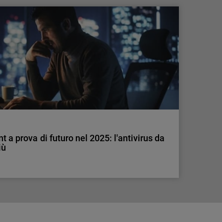
ione debole: il 49% segnala costi elevati
 MFA nelle PMI è basso e pone un alto rischio.
enti ad adottare questa soluzione.
t a prova di futuro nel 2025: l'antivirus da
iù
t a prova di futuro nel 2025: l'antivirus da
iù