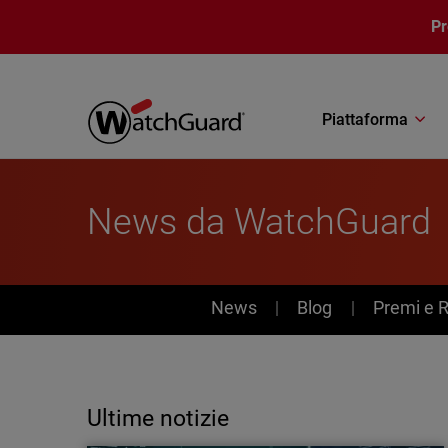
Salta al contenuto principale
P
Piattaforma
News da WatchGuard
News
News
Blog
Premi e 
Ultime notizie