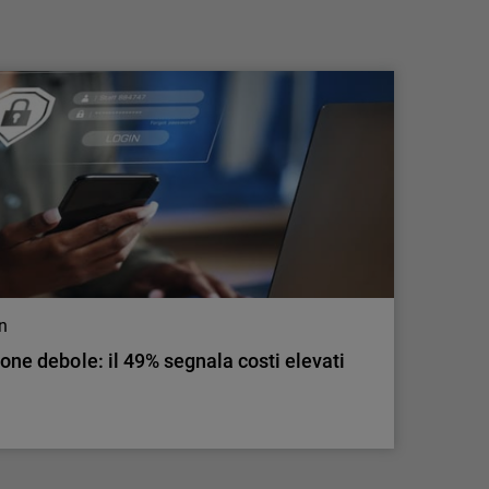
modello all'AI di frontiera per rafforzare la
difesa degli MS…
Milano, 21 luglio 2026 - WatchGuard®
Technologies, leader globale nella
cybersecurity unificata per gli MSP, ha
annunciato nuovi investimenti nell'
intelligenza artificiale di frontiera applicata
alla sicurezza delle applicazioni, ampliando
l'accesso alle funzionalità avanzate offerte
sia da OpenAI…
on
ione debole: il 49% segnala costi elevati
on