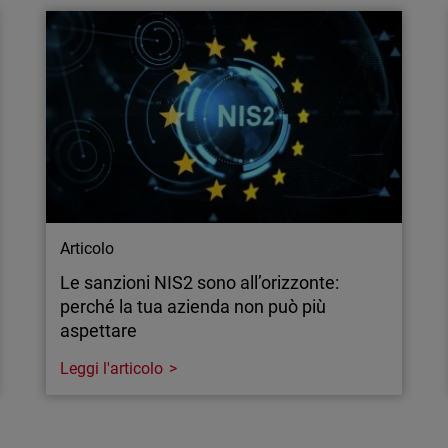
questa minaccia può
Le difese statiche non rie
-Fi dalle reti adiacenti.
degli endpoint dovrà essere
allineata a Zero Trust e pr
conformità e gestione del
Articolo
Le sanzioni NIS2 sono all’orizzonte:
perché la tua azienda non può più
aspettare
Leggi l'articolo
Articolo