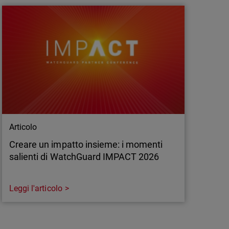
scono a tenere il passo. Nel 2025, la sicurezza
 basata sull'intelligenza artificiale, adattiva,
ogettata per rispondere alle esigenze di
le minacce in tempo reale.
Articolo
Creare un impatto insieme: i momenti
salienti di WatchGuard IMPACT 2026
Leggi l'articolo
Articolo