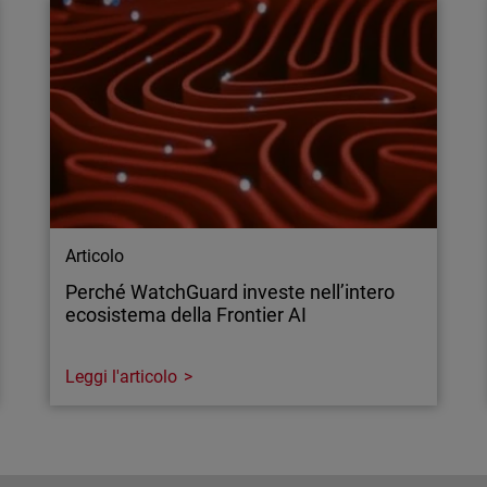
Articolo
Perché WatchGuard investe nell’intero
ecosistema della Frontier AI
Leggi l'articolo
Articolo
Perché WatchGuard investe nell’intero