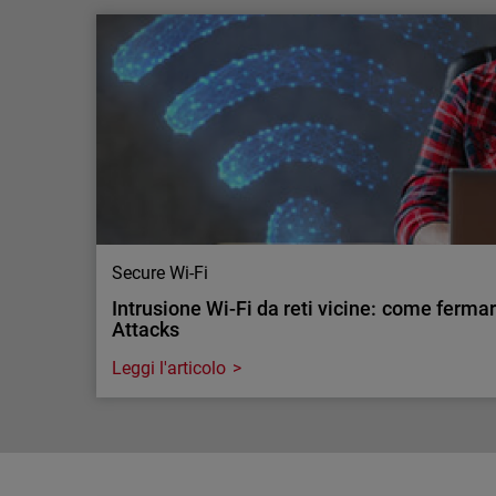
Scopri la Nuova Serie Firebox T: più intelli
pronta per le minacce informatiche …
I nuovi firewall tabletop di WatchGuard offrono 
basato sull’Intelligenza Artificiale, prestazioni el
per MSP e PMI che devono affrontare minacce in
Secure Wi-Fi
Intrusione Wi-Fi da reti vicine: come ferma
Attacks
Leggi l'articolo
Secure Wi-Fi
Intrusione Wi-Fi da reti vicine: come ferma
Attacks