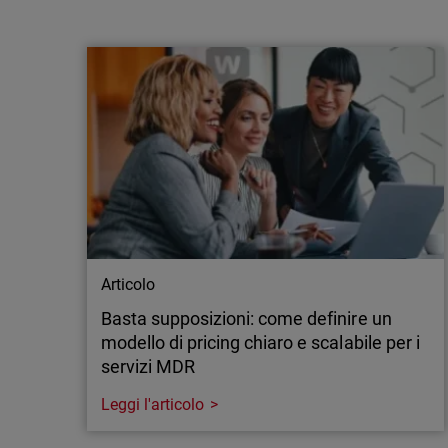
WatchGuard punta su un approccio multi-
modello all'AI di frontiera per rafforzare la
difesa degli MS…
Milano, 21 luglio 2026 - WatchGuard®
Technologies, leader globale nella
cybersecurity unificata per gli MSP, ha
annunciato nuovi investimenti nell'
intelligenza artificiale di frontiera applicata
alla sicurezza delle applicazioni, ampliando
l'accesso alle funzionalità avanzate offerte
sia da OpenAI…
Articolo
Basta supposizioni: come definire un
modello di pricing chiaro e scalabile per i
servizi MDR
Leggi l'articolo