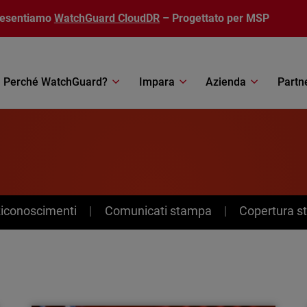
resentiamo
WatchGuard CloudDR
– Progettato per MSP
Perché WatchGuard?
Impara
Azienda
Partn
Riconoscimenti
Comunicati stampa
Copertura 