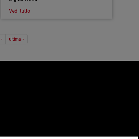
Vedi tutto
 ›
ultima »
e