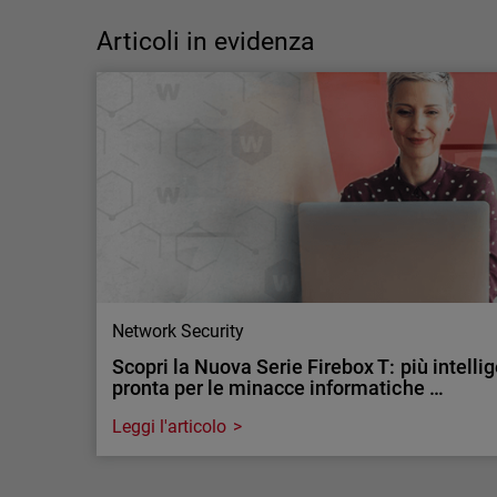
capacità operativa
Articoli in evidenza
La capacità operativa sta diventando la nuova
sfida della cybersecurity. Analizziamo le
ragioni di questo cambiamento e come
affrontarlo.
Network Security
Scopri la Nuova Serie Firebox T: più intelli
pronta per le minacce informatiche …
Leggi l'articolo
Network Security