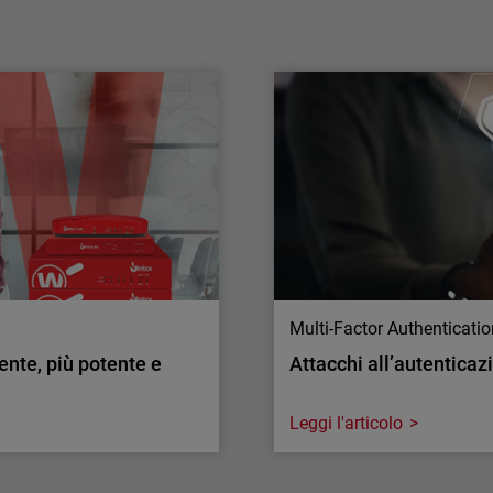
ecosistema della Frontier AI
La strategia di AI multi-modello di
WatchGuard fornisce strumenti di intelligenza
artificiale all'avanguardia per le nuove
minacce informatiche.
Multi-Factor Authenticati
gente, più potente e
Attacchi all’autenticaz
Leggi l'articolo
Multi-Factor Authenticati