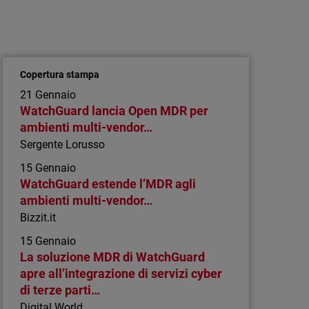
Articolo
Zero Trust secondo la NSA: dall’accesso
iniziale al controllo continuo
Ridurre il rischio in un modello zero trust
Copertura stampa
significa monitorare ogni attività all’interno
21 Gennaio
della sessione. La tua strategia prevede una
WatchGuard lancia Open MDR per
validazione continua?
ambienti multi-vendor…
Sergente Lorusso
15 Gennaio
WatchGuard estende l’MDR agli
ambienti multi-vendor…
Bizzit.it
15 Gennaio
La soluzione MDR di WatchGuard
apre all’integrazione di servizi cyber
di terze parti…
Digital World