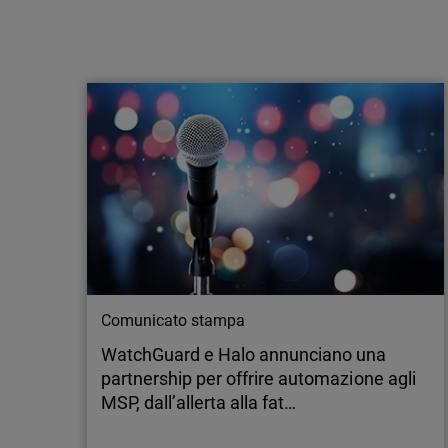
Articolo
Basta supposizioni: come definire un
modello di pricing chiaro e scalabile per i
servizi MDR
Molti managed service provider riconoscono il
valore dei servizi MDR, sia per i propri clienti
sia per il proprio business. Tuttavia, si trovano
spesso di fronte a un ostacolo ricorrente che
rallenta l’adozione: come costruire un modello
di pricing chiaro, sostenibile e scalabile.
Domande come “Devo…
Comunicato stampa
WatchGuard e Halo annunciano una
partnership per offrire automazione agli
MSP, dall’allerta alla fat…