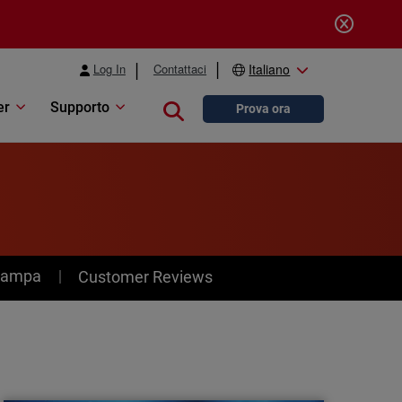
Log In
Contattaci
Italiano
er
Supporto
Close search
Prova ora
stampa
Customer Reviews