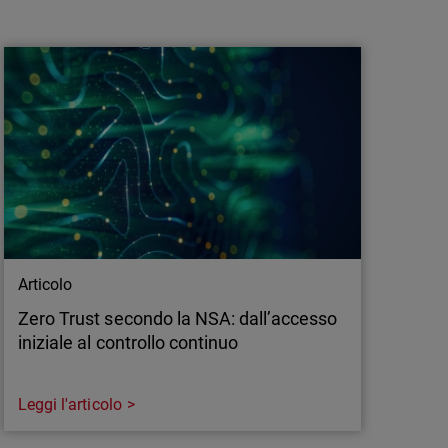
Creare un impatto insieme: i momenti
salienti di WatchGuard IMPACT 2026
L’evento globale WatchGuard IMPACT riunisce
partner di diverse regioni per promuovere
crescita, innovazione e collaborazione
attraverso insight, networking e premi.
Articolo
Zero Trust secondo la NSA: dall’accesso
iniziale al controllo continuo
Leggi l'articolo