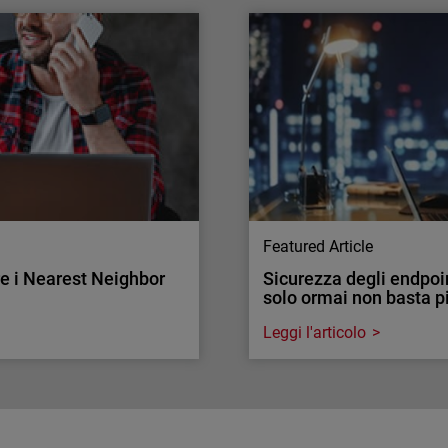
gente, più potente e
Attacchi all’autenticaz
Il tasso di adozione della
rilevamento delle minacce
Ecco come convincere i cli
evate e sicurezza scalabile
formatiche concrete.
Featured Article
re i Nearest Neighbor
Sicurezza degli endpoin
solo ormai non basta p
Leggi l'articolo
Endpoint Security
re i Nearest Neighbor
Sicurezza degli endpoin
solo ormai non basta p