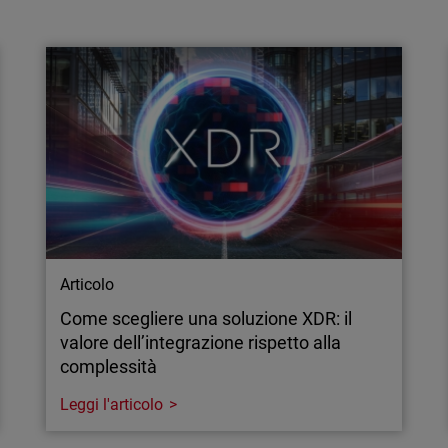
Le sanzioni NIS2 sono all’orizzonte:
perché la tua azienda non può più
aspettare
Scopri quali aziende rientrano nella NIS2, il
gap di preparazione e come rafforzare la
cybersecurity per evitare sanzioni per non
conformità.
Articolo
Come scegliere una soluzione XDR: il
valore dell’integrazione rispetto alla
complessità
Leggi l'articolo