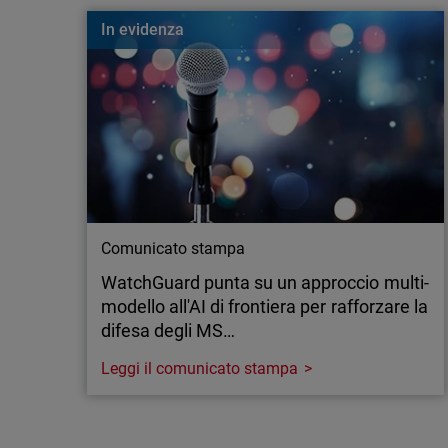
Cos’è un Nearest Neighbor Attack? Scopri come 
In evidenza
colpire le aziende e come proteggere la tua rete Wi
Comunicato stampa
WatchGuard punta su un approccio multi-
modello all'AI di frontiera per rafforzare la
difesa degli MS…
Leggi il comunicato stampa
Comunicato stampa