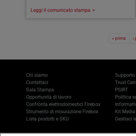
Leggi il comunicato stampa
Comunicato stampa
Paginazione
WatchGuard e Halo annunciano una
« prima
‹
partnership per offrire automazione agli
MSP, dall’allerta alla fat…
Milano, 14 aprile 2026 - WatchGuard
Technologies, leader globale nella
Chi siamo
Supporto
cybersecurity unificata per i Managed Service
Contattaci
Trust Cen
Provider (MSP), ha annunciato oggi una
Sala Stampa
PSIRT
partnership strategica con Halo per aiutare gli
Opportunità di lavoro
Politica s
MSP a erogare e gestire servizi di sicurezza
Confronta elettrodomestici Firebox
Informati
con minore complessità operativa e tempi di…
Strumento di misurazione Firebox
Kit Media
Lista prodotti e SKU
Gestisci l