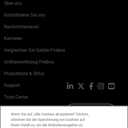
Über uns
Kontaktieren Sie uns
Nachrichtenraum
Karrieren
Vergleichen Sie Geräte Firebox
Größenwerkzeug Firebox
Produktliste & SKUs
Support
LinkedIn
X
Facebook
Instagram
YouTu
Trust Center
PSIRT
Schreiben Sie uns
Wenn Sie auf „Alle Cookies akzeptieren“ klicken,
stimmen Sie der Speicherung von Cookies auf
Cookie-Richtlinie
Ihrem Gerät zu, um die Websitenavigation zu