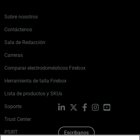
Sobre nosotros
Contáctenos
Sala de Redacción
Carreras
Comparar electrodomésticos Firebox
Herramienta de talla Firebox
Lista de productos y SKUs
Soporte
LinkedIn
X
Facebook
Instagram
YouTube
Trust Center
PSIRT
Escríbanos