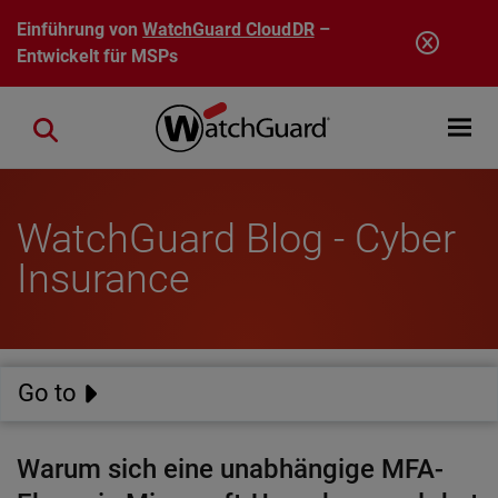
Direkt zum Inhalt
Einführung von
WatchGuard CloudDR
–
Entwickelt für MSPs
Open mobi
Close search
WatchGuard Blog - Cyber
Insurance
Go to
Warum sich eine unabhängige MFA-