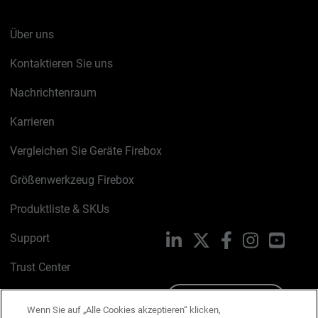
Über uns
Kontaktieren Sie uns
Nachrichtenraum
Karrieren
Vergleichen Sie Geräte Firebox
Größenwerkzeug Firebox
Produktliste & SKUs
Support
LinkedIn
X
Facebook
Instagram
YouTu
Trust Center
PSIRT
Schreiben Sie uns
Wenn Sie auf „Alle Cookies akzeptieren“ klicken,