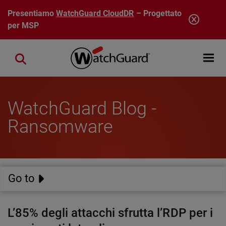
Salta al contenuto principale
Presentiamo
WatchGuard CloudDR
– Progettato
per MSP
Open mobi
Close search
WatchGuard Blog -
Ransomware
Go to
L’85% degli attacchi sfrutta l’RDP per i