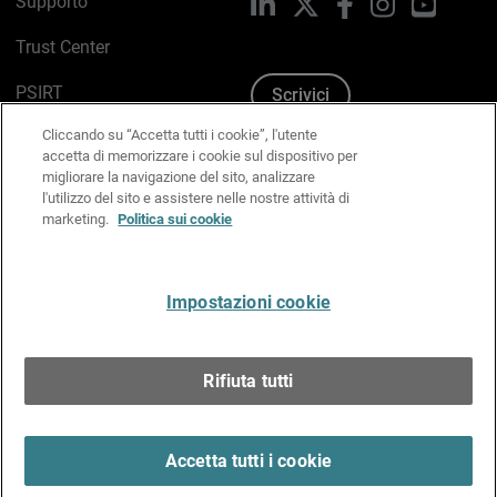
Supporto
LinkedIn
X
Facebook
Instagram
YouTub
Trust Center
PSIRT
Scrivici
Cliccando su “Accetta tutti i cookie”, l'utente
Politica sui cookie
accetta di memorizzare i cookie sul dispositivo per
migliorare la navigazione del sito, analizzare
Informativa sulla privacy
l'utilizzo del sito e assistere nelle nostre attività di
marketing.
Politica sui cookie
Kit Media & Brand
Gestisci le preferenze e-mail
Impostazioni cookie
Italiano
Rifiuta tutti
Copyright © 1996-2026 WatchGuard Technologies, Inc.
tutti i diritti riservati.
Terms of Use >
Accetta tutti i cookie