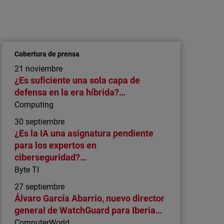
Artículo
Por qué la gestión de parches es
importante para los MSP: seguridad,
escalabilidad y rentabilidad
Cobertura de prensa
La gestión moderna de parches ayuda a los
21 noviembre
MSP a reducir el riesgo, escalar sus
¿Es suficiente una sola capa de
operaciones y ofrecer servicios más
defensa en la era híbrida?…
consistentes y rentables.
Computing
30 septiembre
¿Es la IA una asignatura pendiente
para los expertos en
ciberseguridad?…
Byte TI
27 septiembre
Álvaro García Abarrio, nuevo director
general de WatchGuard para Iberia…
ComputerWorld