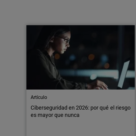
Artículo
La evolución de los MSP: del soporte de
TI al liderazgo en ciberseguridad
El último informe de WatchGuard revela cómo
los MSP están evolucionando hasta
convertirse en partners estratégicos de
ciberseguridad, centrados en la IA, la
resiliencia y los resultados medibles.
Artículo
Ciberseguridad en 2026: por qué el riesgo
es mayor que nunca