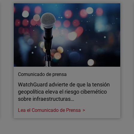
El phishing mediante códi
antenerlos seguros a
consigue eludir las defen
explicamos por qué los e
Comunicado de prensa
WatchGuard advierte de que la tensión
geopolítica eleva el riesgo cibernético
sobre infraestructuras…
Lea el Comunicado de Prensa
Comunicado de prensa