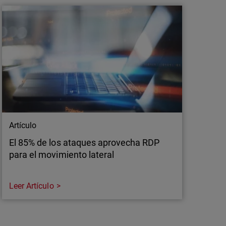
gos QR, o “quishing”, está aumentando y
sas de seguridad. Analizamos este riesgo y
ndpoints son fundamentales para su detección.
Artículo
El 85% de los ataques aprovecha RDP
para el movimiento lateral
Leer Artículo
Artículo