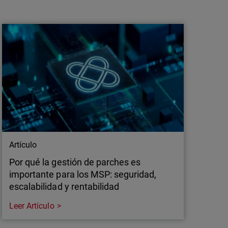
El 85% de los ataques aprovecha RDP
para el movimiento lateral
Descubre por qué el movimiento lateral es
difícil de detectar y cómo identificarlo antes
de que sea demasiado tarde.
Artículo
Por qué la gestión de parches es
importante para los MSP: seguridad,
escalabilidad y rentabilidad
Leer Artículo