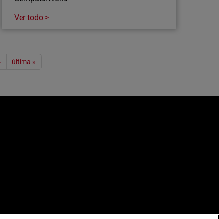
Ver todo >
›
última »
e