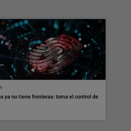
convierta en tu mayor riesgo
Descubre cómo la IA en la sombra genera
nuevos riesgos de seguridad y conoce
medidas prácticas para detectar el uso no
gestionado de herramientas de IA, proteger los
datos sensibles y mantener el control.
on
s ya no tiene fronteras: toma el control de
on