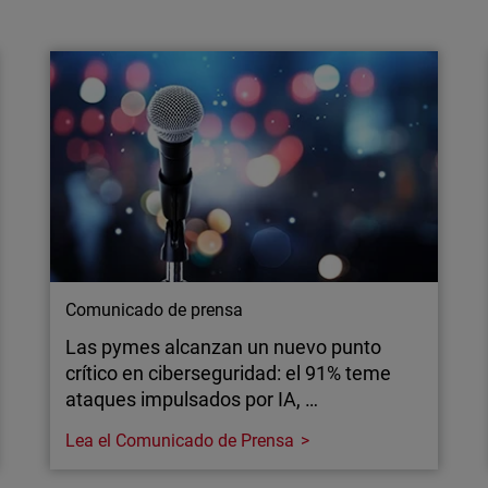
WatchGuard advierte de que la tensión
geopolítica eleva el riesgo cibernético
sobre infraestructuras…
The WatchGuard Geopolitical Cyber Report, el
nuevo informe de inteligencia de amenazas
analiza cómo los acontecimientos
geopolíticos pueden traducirse en un
incremento directo del riesgo cibernético para
infraestructuras críticas.
Comunicado de prensa
Las pymes alcanzan un nuevo punto
crítico en ciberseguridad: el 91% teme
ataques impulsados por IA, …
Lea el Comunicado de Prensa