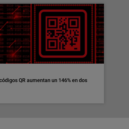
s ya no tiene fronteras: toma el control de
ero de clientes y puntos de acceso, también
ra los MSP. Simplifica la seguridad de
s herramientas.
 códigos QR aumentan un 146% en dos
 códigos QR aumentan un 146% en dos