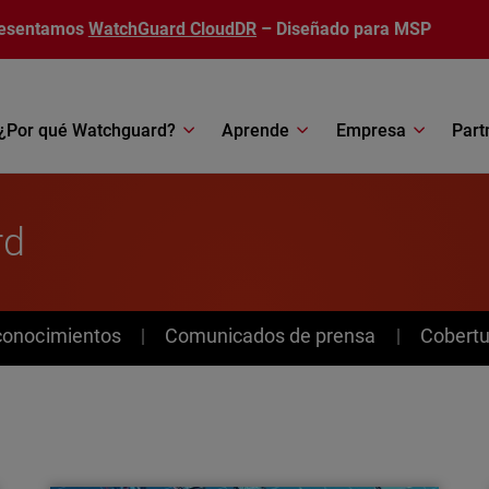
esentamos
WatchGuard CloudDR
– Diseñado para MSP
¿Por qué Watchguard?
Aprende
Empresa
Part
rd
conocimientos
Comunicados de prensa
Cobertu