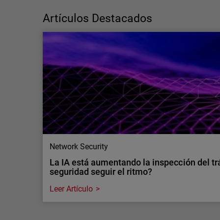
ciberseguridad o déficit de capacidades?
Por qué es importante distingu…
Artículos Destacados
La escasez de profesionales de
ciberseguridad es una cuestión de
capacidades, no de talento. Sigue leyendo
para descubrir cómo los servicios MDR
pueden ayudar a cubrir carencias operativas
críticas.
Network Security
La IA está aumentando la inspección del tr
seguridad seguir el ritmo?
Leer Artículo
Network Security