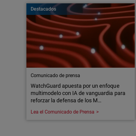
vulnerables para las empresas. Conozca cómo m
Destacados
continuación.
Comunicado de prensa
WatchGuard apuesta por un enfoque
multimodelo con IA de vanguardia para
reforzar la defensa de los M…
Lea el Comunicado de Prensa
Comunicado de prensa