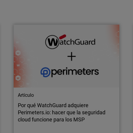
Comunicado de prensa
Las pymes alcanzan un nuevo punto
crítico en ciberseguridad: el 91% teme
ataques impulsados por IA, …
Un informe de WatchGuard revela que aunque
la mayoría de las empresas considera que
cuenta con equipos adecuadamente
dimensionados, la complejidad, la velocidad y
la escala de las amenazas actuales,
especialmente las impulsadas por IA, han
superado lo que los equipos internos pueden
gestionar de…
Artículo
Por qué WatchGuard adquiere
Perimeters.io: hacer que la seguridad
cloud funcione para los MSP