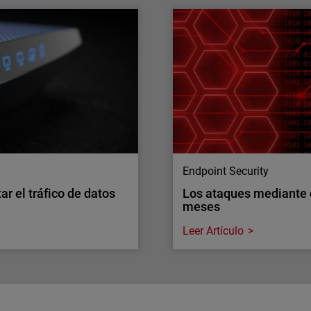
áfico de red. ¿Puede tu
El acceso a tus sistema
quién entra
 exigencias de inspección
A medida que crece el núm
tener la visibilidad a
aumenta la complejidad pa
rítico de seguridad.
identidades sin añadir má
Endpoint Security
r el tráfico de datos
Los ataques mediante
meses
Leer Artículo
Endpoint Security
r el tráfico de datos
Los ataques mediante
meses
 los dispositivos más