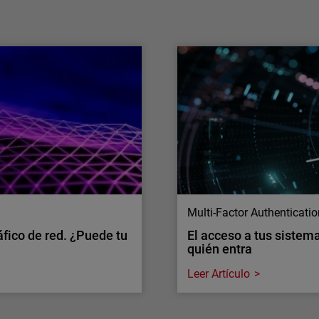
La IA ya no se limita a agilizar los flujos de
trabajo de los equipos, sino que está
evolucionando hasta convertirse en una
capacidad operativa capaz de actuar a gran
escala.
Multi-Factor Authenticati
áfico de red. ¿Puede tu
El acceso a tus sistema
quién entra
Leer Artículo
Multi-Factor Authenticati