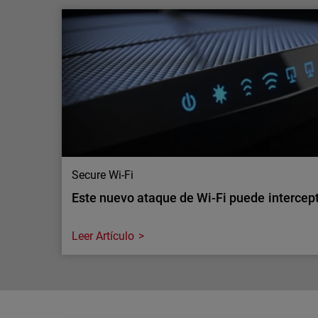
La IA está aumentando la inspección del tr
seguridad seguir el ritmo?
La IA está incrementando el tráfico cifrado y las
en las redes empresariales. Descubre por qué man
gran escala se está convirtiendo en un requisito c
Secure Wi-Fi
Este nuevo ataque de Wi-Fi puede intercepta
Leer Artículo
Secure Wi-Fi
Este nuevo ataque de Wi-Fi puede intercepta
Los routers y puntos de acceso inalámbricos son