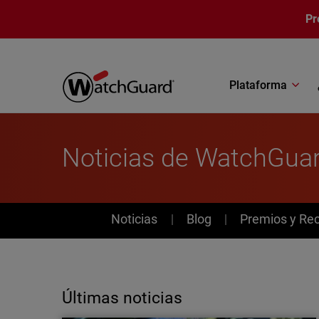
Pasar al contenido principal
Pr
Plataforma
Noticias de WatchGua
News
Noticias
Blog
Premios y Re
Últimas noticias