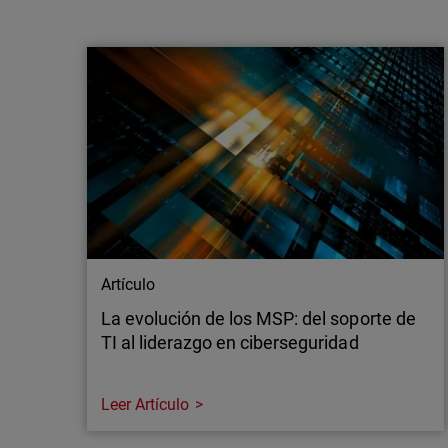
WatchGuard apuesta por un enfoque
multimodelo con IA de vanguardia para
reforzar la defensa de los M…
Madrid, 21 de julio de 2026 – WatchGuard
Technologies, líder global en ciberseguridad
unificada para proveedores de servicios
gestionados (MSP), anuncia nuevas
inversiones en IA de vanguardia aplicada a la
seguridad de las aplicaciones, ampliando así
el acceso a capacidades avanzadas tanto de
OpenAI…
Artículo
La evolución de los MSP: del soporte de
TI al liderazgo en ciberseguridad
Leer Artículo