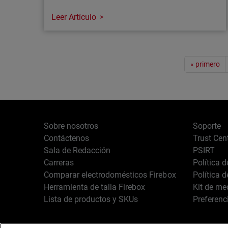
Leer Artículo
Artículo
Paginación
Ciberseguridad en 2026: por qué el riesgo
« primero
es mayor que nunca
La ciberseguridad afecta ya a todas las
organizaciones. En 2026, los ciberataques se
propagan más rápido, tienen un mayor
Sobre nosotros
Soporte
impacto y afectan a empresas de todos los
Contáctenos
Trust Cen
tamaños.
Sala de Redacción
PSIRT
Carreras
Política 
Comparar electrodomésticos Firebox
Política 
Herramienta de talla Firebox
Kit de me
Lista de productos y SKUs
Preferenc