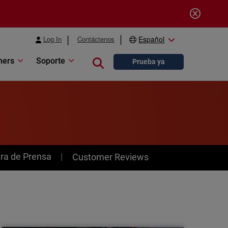
Log In
Contáctenos
Español
ners
Soporte
Close search
Prueba ya
ra de Prensa
Customer Reviews