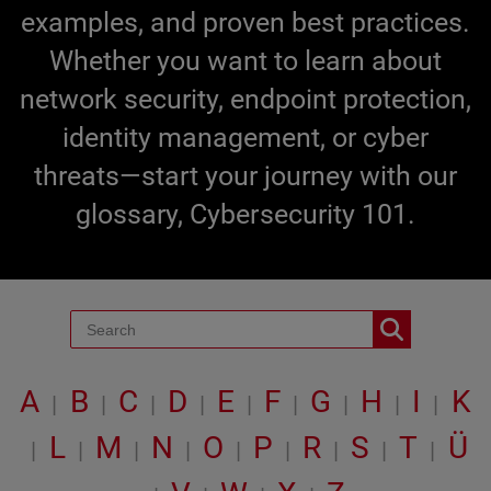
examples, and proven best practices.
Whether you want to learn about
network security, endpoint protection,
identity management, or cyber
threats—start your journey with our
glossary, Cybersecurity 101.
A
B
C
D
E
F
G
H
I
K
|
|
|
|
|
|
|
|
|
L
M
N
O
P
R
S
T
Ü
|
|
|
|
|
|
|
|
|