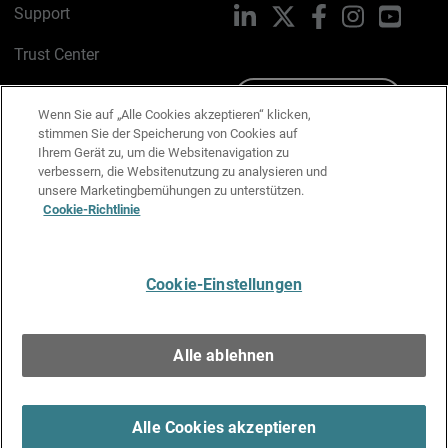
Support
LinkedIn
X
Facebook
Instagram
YouTu
Trust Center
PSIRT
Schreiben Sie uns
Wenn Sie auf „Alle Cookies akzeptieren“ klicken,
stimmen Sie der Speicherung von Cookies auf
Cookie-Richtlinie
Ihrem Gerät zu, um die Websitenavigation zu
verbessern, die Websitenutzung zu analysieren und
Datenschutzrichtlinie
unsere Marketingbemühungen zu unterstützen.
Cookie-Richtlinie
Media & Brand Kit
E-Mail-Präferenzen verwalten
Cookie-Einstellungen
Deutsch
Alle ablehnen
Copyright © 1996-2026 WatchGuard Technologies, Inc. Alle
Rechte vorbehalten.
Terms of Use >
Alle Cookies akzeptieren