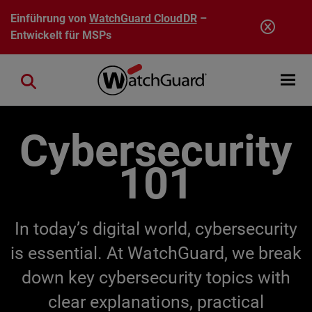
Direkt zum Inhalt
Einführung von
WatchGuard CloudDR
–
Entwickelt für MSPs
Open mobi
Close search
Cybersecurity
101
In today’s digital world, cybersecurity
is essential. At WatchGuard, we break
down key cybersecurity topics with
clear explanations, practical