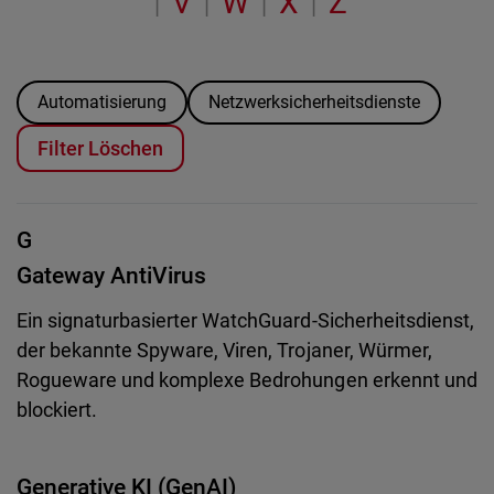
V
W
X
Z
|
|
|
|
Automatisierung
Netzwerksicherheitsdienste
Filter Löschen
G
Gateway AntiVirus
Ein signaturbasierter WatchGuard-Sicherheitsdienst,
der bekannte Spyware, Viren, Trojaner, Würmer,
Rogueware und komplexe Bedrohungen erkennt und
blockiert.
Generative KI (GenAI)