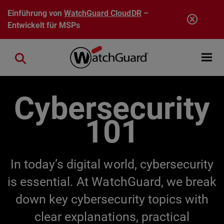
Direkt zum Inhalt
Einführung von
WatchGuard CloudDR
–
Entwickelt für MSPs
Open mobi
Close search
Cybersecurity
101
In today’s digital world, cybersecurity
is essential. At WatchGuard, we break
down key cybersecurity topics with
clear explanations, practical