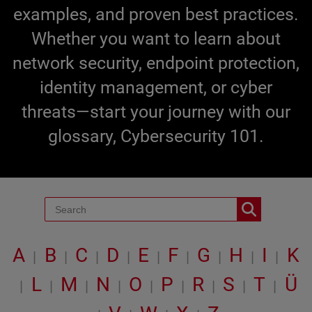
examples, and proven best practices.
Whether you want to learn about
network security, endpoint protection,
identity management, or cyber
threats—start your journey with our
glossary, Cybersecurity 101.
A
B
C
D
E
F
G
H
I
K
|
|
|
|
|
|
|
|
|
L
M
N
O
P
R
S
T
Ü
|
|
|
|
|
|
|
|
|