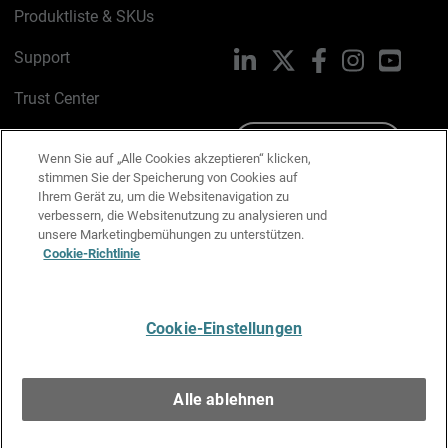
Produktliste & SKUs
Support
LinkedIn
X
Facebook
Instagram
YouTu
Trust Center
PSIRT
Schreiben Sie uns
Wenn Sie auf „Alle Cookies akzeptieren“ klicken,
stimmen Sie der Speicherung von Cookies auf
Cookie-Richtlinie
Ihrem Gerät zu, um die Websitenavigation zu
verbessern, die Websitenutzung zu analysieren und
Datenschutzrichtlinie
unsere Marketingbemühungen zu unterstützen.
Cookie-Richtlinie
Media & Brand Kit
E-Mail-Präferenzen verwalten
Cookie-Einstellungen
Deutsch
Alle ablehnen
Copyright © 1996-2026 WatchGuard Technologies, Inc. Alle