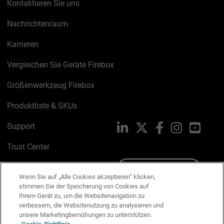
Kontaktieren Sie uns
Nachrichtenraum
Karrieren
Vergleichen Sie Geräte Firebox
Größenwerkzeug Firebox
Produktliste & SKUs
Support
LinkedIn
X
Facebook
Instagram
YouTu
Trust Center
PSIRT
Schreiben Sie uns
Wenn Sie auf „Alle Cookies akzeptieren“ klicken,
stimmen Sie der Speicherung von Cookies auf
Cookie-Richtlinie
Ihrem Gerät zu, um die Websitenavigation zu
verbessern, die Websitenutzung zu analysieren und
Datenschutzrichtlinie
unsere Marketingbemühungen zu unterstützen.