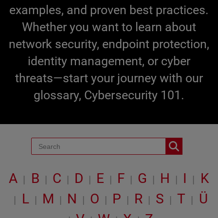
examples, and proven best practices.
Whether you want to learn about
network security, endpoint protection,
identity management, or cyber
threats—start your journey with our
glossary, Cybersecurity 101.
A
B
C
D
E
F
G
H
I
K
|
|
|
|
|
|
|
|
|
L
M
N
O
P
R
S
T
Ü
|
|
|
|
|
|
|
|
|