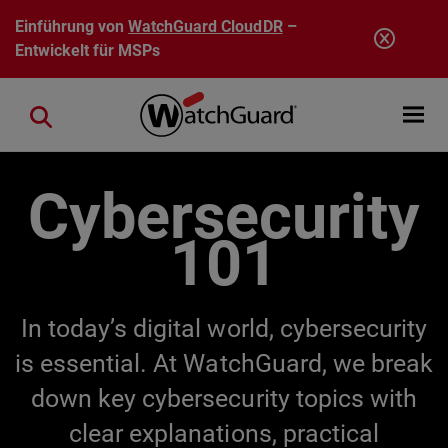
Direkt zum Inhalt
Einführung von
WatchGuard CloudDR
–
Entwickelt für MSPs
Open mobi
Close search
Cybersecurity
101
In today’s digital world, cybersecurity
is essential. At WatchGuard, we break
down key cybersecurity topics with
clear explanations, practical