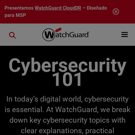
Pasar al contenido principal
Presentamos
WatchGuard CloudDR
– Diseñado
para MSP
Open mobi
Close search
Cybersecurity
101
In today’s digital world, cybersecurity
is essential. At WatchGuard, we break
down key cybersecurity topics with
clear explanations, practical