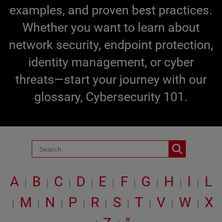
examples, and proven best practices.
Whether you want to learn about
network security, endpoint protection,
identity management, or cyber
threats—start your journey with our
glossary, Cybersecurity 101.
A
B
C
D
E
F
G
H
I
L
|
|
|
|
|
|
|
|
|
M
N
P
R
S
T
V
W
X
|
|
|
|
|
|
|
|
|