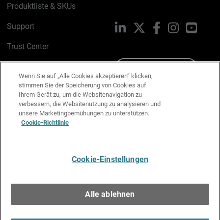
Produktliste & SKUs
Support
LinkedIn
X
Facebook
Instagram
YouTu
Trust Center
PSIRT
Schreiben Sie uns
Wenn Sie auf „Alle Cookies akzeptieren“ klicken,
stimmen Sie der Speicherung von Cookies auf
Cookie-Richtlinie
Ihrem Gerät zu, um die Websitenavigation zu
verbessern, die Websitenutzung zu analysieren und
Datenschutzrichtlinie
unsere Marketingbemühungen zu unterstützen.
Cookie-Richtlinie
Media & Brand Kit
E-Mail-Präferenzen verwalten
Cookie-Einstellungen
Deutsch
Alle ablehnen
Copyright © 1996-2026 WatchGuard Technologies, Inc. Alle