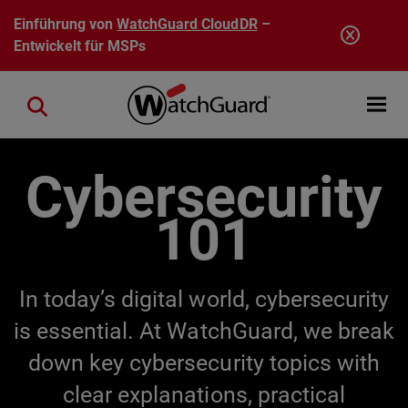
Direkt zum Inhalt
Einführung von
WatchGuard CloudDR
–
Entwickelt für MSPs
Open mobi
Close search
Cybersecurity
101
In today’s digital world, cybersecurity
is essential. At WatchGuard, we break
down key cybersecurity topics with
clear explanations, practical