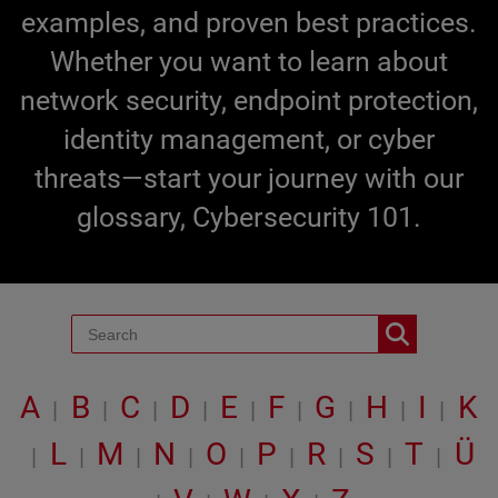
examples, and proven best practices.
Whether you want to learn about
network security, endpoint protection,
identity management, or cyber
threats—start your journey with our
glossary, Cybersecurity 101.
A
B
C
D
E
F
G
H
I
K
|
|
|
|
|
|
|
|
|
L
M
N
O
P
R
S
T
Ü
|
|
|
|
|
|
|
|
|