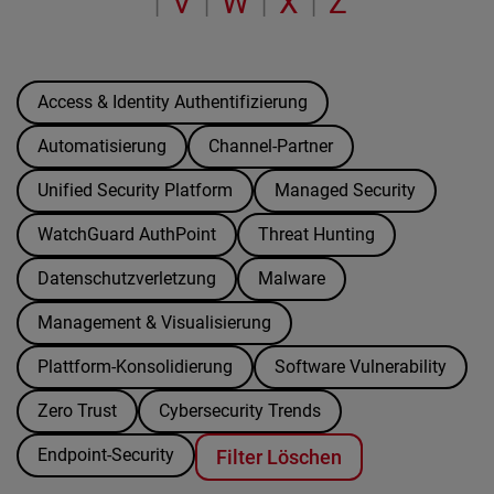
V
W
X
Z
|
|
|
|
Access & Identity Authentifizierung
Automatisierung
Channel-Partner
Unified Security Platform
Managed Security
WatchGuard AuthPoint
Threat Hunting
Datenschutzverletzung
Malware
Management & Visualisierung
Plattform-Konsolidierung
Software Vulnerability
Zero Trust
Cybersecurity Trends
Endpoint-Security
Filter Löschen