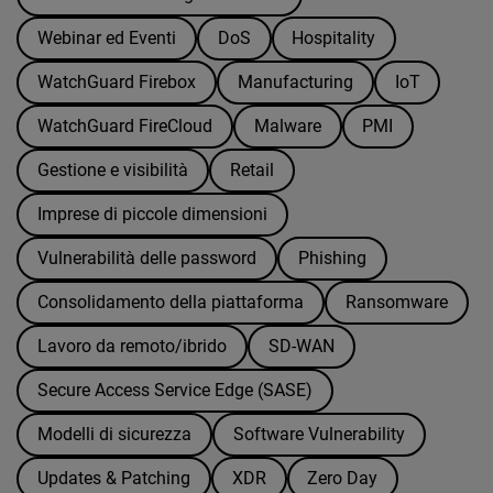
Webinar ed Eventi
DoS
Hospitality
WatchGuard Firebox
Manufacturing
IoT
WatchGuard FireCloud
Malware
PMI
Gestione e visibilità
Retail
Imprese di piccole dimensioni
Vulnerabilità delle password
Phishing
Consolidamento della piattaforma
Ransomware
Lavoro da remoto/ibrido
SD-WAN
Secure Access Service Edge (SASE)
Modelli di sicurezza
Software Vulnerability
Updates & Patching
XDR
Zero Day