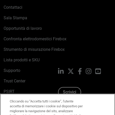
Contattaci
Sala Stampa
Opportunità di lavoro
Confronta elettrodomestici Firebox
Strumento di misurazione Firebox
Lista prodotti e SKU
Supporto
LinkedIn
X
Facebook
Instagram
YouTub
Trust Center
PSIRT
Scrivici
Cliccando su “Accetta tutti i cookie”, l'utente
Politica sui cookie
accetta di memorizzare i cookie sul dispositivo per
migliorare la navigazione del sito, analizzare
Informativa sulla privacy