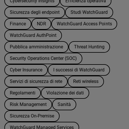
Cybersecurity Insights
Efficienza operativa
Sicurezza degli endpoint
Studi WatchGuard
Finance
NDR
WatchGuard Access Points
WatchGuard AuthPoint
Pubblica amministrazione
Threat Hunting
Security Operations Center (SOC)
Cyber Insurance
I successi di WatchGuard
Servizi di sicurezza di rete
Reti wireless
Regolamenti
Violazione dei dati
Risk Management
Sanità
Sicurezza On-Premise
WatchGuard Managed Services