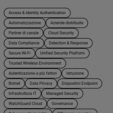
Access & Identity Authentication
Automatizzazione
Aziende distribuite
Partner di canale
Cloud Security
Data Compliance
Detection & Response
Secure Wi-Fi
Unified Security Platform
Trusted Wireless Environment
Autenticazione a più fattori
Istruzione
Botnet
Data Privacy
Dispositivi Endpoint
Infrastruttura IT
Managed Security
WatchGuard Cloud
Governance