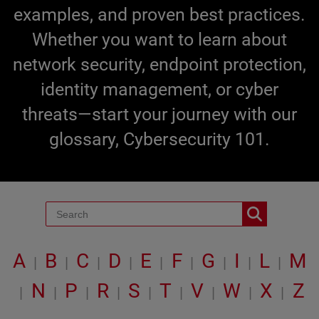
examples, and proven best practices.
Whether you want to learn about
network security, endpoint protection,
identity management, or cyber
threats—start your journey with our
glossary, Cybersecurity 101.
A
B
C
D
E
F
G
I
L
M
|
|
|
|
|
|
|
|
|
N
P
R
S
T
V
W
X
Z
|
|
|
|
|
|
|
|
|