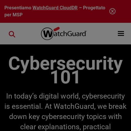
Salta al contenuto principale
Presentiamo
WatchGuard CloudDR
– Progettato
per MSP
Open mobi
Close search
Cybersecurity
101
In today’s digital world, cybersecurity
is essential. At WatchGuard, we break
down key cybersecurity topics with
clear explanations, practical