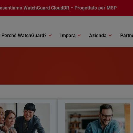
resentiamo
WatchGuard CloudDR
– Progettato per MSP
Perché WatchGuard?
Impara
Azienda
Partn
asforma la tua attività di
L'accesso SSO aumenta l
il
Thumbnail
rivenditore
produttivit
Body
Bod
aggiunta di servizi di sicurezza
Implementare il single sign-on risolv
a come MDR agli endpoint, alla
alcune delle principali sfide che l