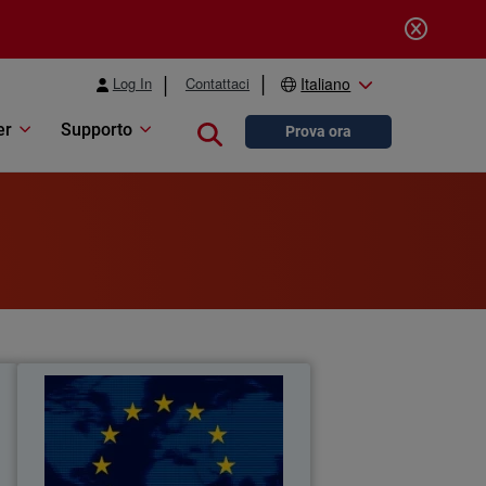
Log In
Contattaci
Italiano
er
Supporto
Close search
Prova ora
a
Regolamento DORA (Digital
Thumbnail
à
Operational Resilience Act)
y
Body
e
Scopri come le soluzioni WatchGuard
e
aiutano le entità finanziarie a