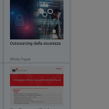
a
Outsourcing della sicurezza
Thumbnail
a
y
Body
d
Il modello di outsourcing della sicurezza
ò
offre coerenza nel monitoraggio delle
à
minacce, nonché capacità IT estese,
.
senza incrementare il costo totale di
proprietà.
Outsourcing della sicurezza
Leggi ora
White Paper
3
L'intelligenza artificiale
Thumbnail
Oggi gli hacker si servono
y
Body
r
dell'intelligenza artificiale per accelerare
i
la frequenza degli attacchi. Questo
.
white paper spiega come WatchGuard
passa al contrattacco, includendo l’IA