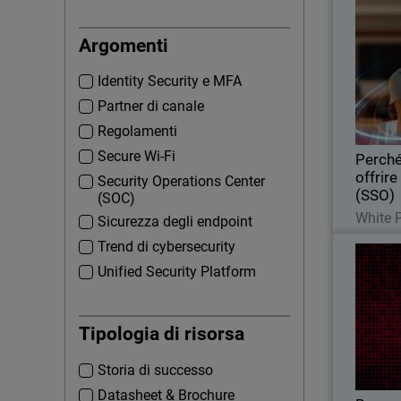
Perché 
Thumbna
Argomenti
Sfrutta
Identity Security e MFA
con SSO
Partner di canale
Regolamenti
Secure Wi-Fi
Perché
offrire
Security Operations Center
(SSO)
(SOC)
White 
Sicurezza degli endpoint
Trend di cybersecurity
Thumbna
Unified Security Platform
Il ranso
com
Tipologia di risorsa
persone,
Storia di successo
Datasheet & Brochure