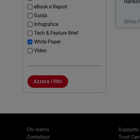
Ranso
eBook e Report
Guida
White 
Infografica
Tech & Feature Brief
White Paper
Video
Azzera i filtri
Chi siamo
Supporto
Contattaci
Trust Cen