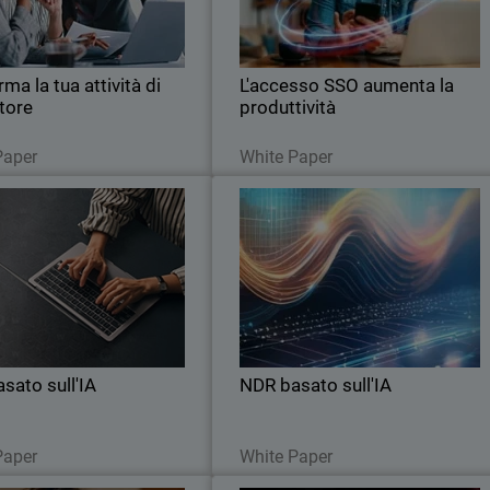
rete e/o all'identità
organizzazioni affrontano nell
sicurezza delle identit
ma la tua attività di
L'accesso SSO aumenta la
itore
produttività
Leggi ora
Leggi ora
Paper
White Paper
NDR basato sull'IA
NDR basato sull'I
il
Thumbnail
Body
Bod
cinque casi d'uso critici coperti
Scopri i cinque casi d'uso critici copert
ThreatSync NDR e il valore che
da ThreatSync NDR e il valore ch
re ai piccoli team di sicurezza.
questo offre ai piccoli team di sicurezza
sato sull'IA
NDR basato sull'IA
Leggi ora
Leggi ora
Paper
White Paper