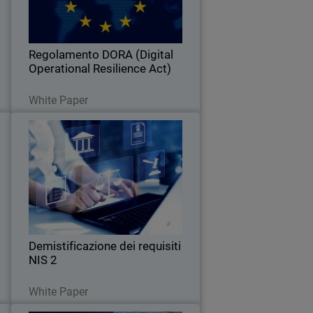
a
soddisfare i requisiti normativi del
à
nuovo Regolamento DORA
Regolamento DORA (Digital
Operational Resilience Act)
Leggi ora
White Paper
A
Demistificazione dei requisiti
Thumbnail
NIS 2
y
Body
i
Approfondisci i requisiti essenziali di NIS
e
2. Comprendi gli obblighi di sicurezza e
.
reporting e scopri i passaggi pratici per
raggiungere la conformità.
Demistificazione dei requisiti
NIS 2
Leggi ora
White Paper