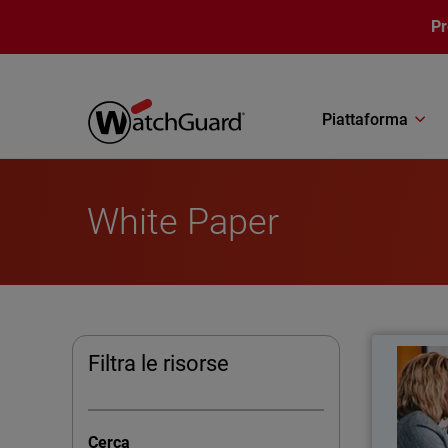
Salta al contenuto principale
P
Piattaforma
White Paper
Tr
Thumbna
Filtra le risorse
Guida all'
Cerca
gestit