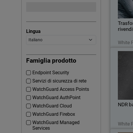
Trasfor
rivend
Lingua
White 
Thumbna
Famiglia prodotto
Endpoint Security
Scopri i 
Servizi di sicurezza di rete
da 
questo off
WatchGuard Access Points
WatchGuard AuthPoint
NDR ba
WatchGuard Cloud
WatchGuard Firebox
WatchGuard Managed
White 
Services