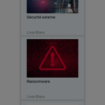
et étend les capacités informatiques
sans augmenter le coût total
d'acquisition.
Sécurité externe
Lire maintenant
Livre Blanc
Ransomware
Thumbnail
Les ransomware sont un mode
Body
d'attaque que les pirates utilisent de
plus en plus contre les particuliers, les
TPE/PME et les grandes entreprises.
Ransomware
Lire maintenant
Livre Blanc