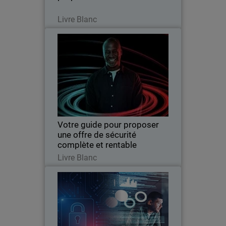
Lire maintenant
Livre Blanc
Votre guide pour proposer une
Thumbnail
offre de sécurité complète et
rentable
Body
Découvrez comment l'architecture de
WatchGuard Unified Security Platform
peut dynamiser la croissance et la
rentabilité des MSP.
Votre guide pour proposer
une offre de sécurité
complète et rentable
Lire maintenant
Livre Blanc
Sécurité externe
Thumbnail
Body
Le modèle de sécurité externe garantit
une surveillance uniforme des menaces