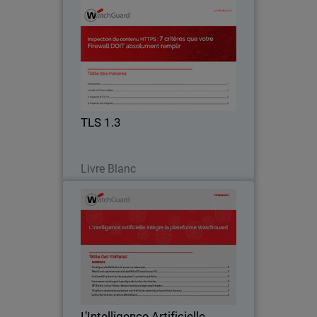
TLS 1.3
Thumbnail
Body
L’inspection du trafic HTTPS est cruciale
pour garantir la sécurité des
environnements de travail modernes.
TLS 1.3
Lire maintenant
Livre Blanc
L’Intelligence Artificielle
Thumbnail
Aujourd'hui, les pirates informatiques
Body
ont recours à l'Intelligence Artificielle
pour multiplier le nombre d'attaques. Ce
livre blanc explique comment
WatchGuard riposte en intégrant l'IA à
L’Intelligence Artificielle
son…