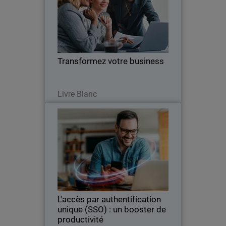
Body
Comment ajouter des services
managés, comme MDR, à la sécurité
des terminaux, des réseaux et/ou des
identités
Transformez votre business
Lire maintenant
Livre Blanc
L'accès par authentification
Thumbnail
unique (SSO) : un booster de
productivité
Body
L'implémentation de l'authentification
unique résout une partie des grands
défis que rencontrent les entreprises en
matière de sécurité des identités.
L'accès par authentification
unique (SSO) : un booster de
productivité
Lire maintenant