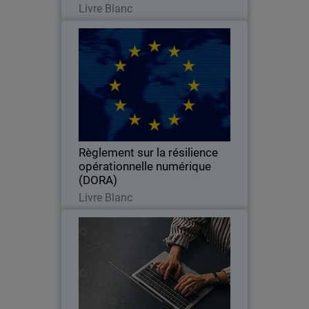
Livre Blanc
Règlement sur la résilience
Thumbnail
opérationnelle numérique
(DORA)
Body
Découvrez comment les solutions de
WatchGuard aident les entités
financières à répondre aux exigences
réglementaires du nouveau DORA
Règlement sur la résilience
opérationnelle numérique
(DORA)
Lire maintenant
Livre Blanc
Solution NDR pilotée par l'IA
Thumbnail
Body
Découvrez les cinq cas d'utilisation
critiques couverts par ThreatSync NDR
et la valeur ajoutée de cette solution