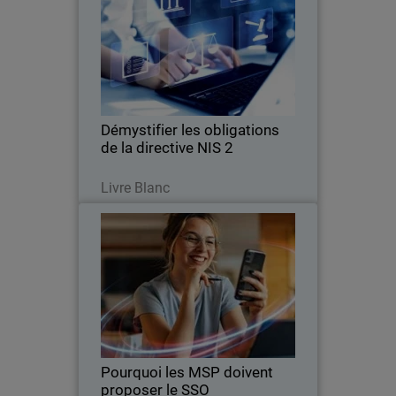
Body
Plongez au cœur des exigences
fondamentales de la NIS 2 (ou NIS2).
Démystifier les obligations
de la directive NIS 2
Lire maintenant
Livre Blanc
Pourquoi les MSP doivent
Thumbnail
proposer le SSO
Body
Exploitez le potentiel de
l’authentification SSO et devenez un
fournisseur de sécurité des identités de
premier plan.
Pourquoi les MSP doivent
proposer le SSO