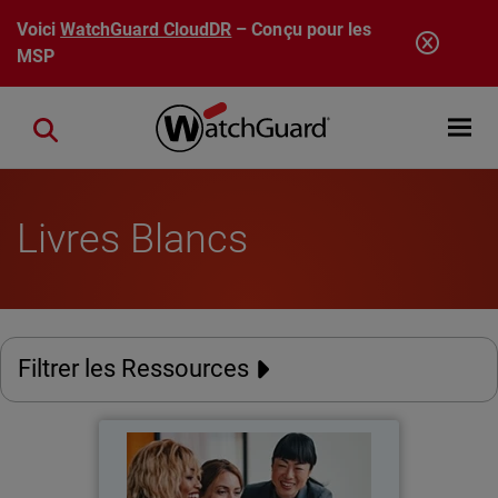
Aller au contenu principal
Voici
WatchGuard CloudDR
– Conçu pour les
MSP
Open mobi
Close search
Livres Blancs
Filtrer les Ressources
Transformez votre business
Thumbnail