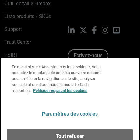
Outil de taille Firebox
Liste produits / SKUs
Support
LinkedIn
X
Facebook
Instagram
YouTube
Trust Center
PSIRT
Écrivez-nous
En cliquant sur « Accepter tous les cookies », vous
Avis sur les cookies
acceptez le stockage de cookies sur votre appareil
pour améliorer la navigation sur le site, analyser
Politique de confidentialité
son utilisation et contribuer à nos efforts de
marketing.
Politique régissant les cookies
Charte Graphique
Préférences email
Paramètres des cookies
Français
Tout refuser