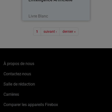
Lire maintenant
Livre Blanc
Pagination
1
suivant ›
dernier »
À propos de nous
Contactez-nous
Salle de rédaction
Carrières
Comparer les appareils Firebox