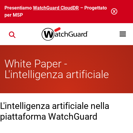
Salta al contenuto principale
Presentiamo
WatchGuard CloudDR
– Progettato
per MSP
Open mobi
Close search
White Paper -
L'intelligenza artificiale
L'intelligenza artificiale nella
piattaforma WatchGuard