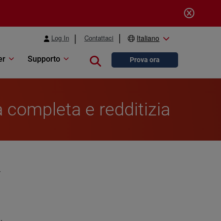
Log In
Contattaci
Italiano
er
Supporto
Close search
Prova ora
a completa e redditizia
y