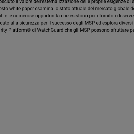
sciuto il valore dell'esternalizzazione delle proprie esigenze di 
sto white paper esamina lo stato attuale del mercato globale dei
i e le numerose opportunità che esistono per i fornitori di servizi
ficato alla sicurezza per il successo degli MSP ed esplora divers
Security Platform® di WatchGuard che gli MSP possono sfruttare p