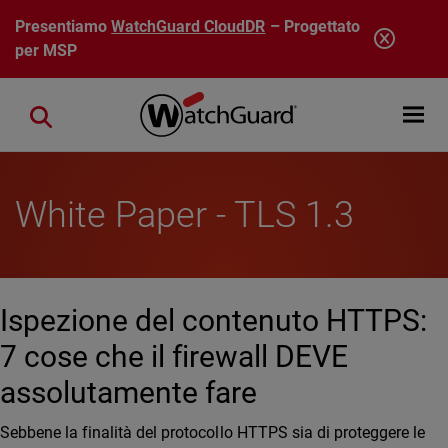
Salta al contenuto principale
Presentiamo
WatchGuard CloudDR
– Progettato
per MSP
Open mobi
Close search
White Paper - TLS 1.3
Ispezione del contenuto HTTPS:
7 cose che il firewall DEVE
assolutamente fare
Sebbene la finalità del protocollo HTTPS sia di proteggere le