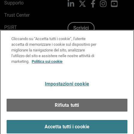
Supporto
LinkedIn
X
Facebook
Instagram
YouTub
Trust Center
PSIRT
Scrivici
Cliccando su “Accetta tutti i cookie”, l'utente
Politica sui cookie
accetta di memorizzare i cookie sul dispositivo per
migliorare la navigazione del sito, analizzare
Informativa sulla privacy
l'utilizzo del sito e assistere nelle nostre attività di
marketing.
Politica sui cookie
Kit Media & Brand
Gestisci le preferenze e-mail
Impostazioni cookie
Italiano
Rifiuta tutti
Copyright © 1996-2026 WatchGuard Technologies, Inc.
tutti i diritti riservati.
Terms of Use >
Accetta tutti i cookie