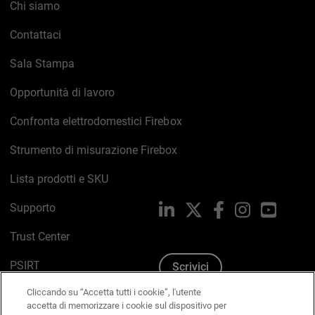
Chi siamo
Contattaci
Sala Stampa
Opportunità di lavoro
Confronta elettrodomestici Firebox
Strumento di misurazione Firebox
Lista prodotti e SKU
Supporto
LinkedIn
X
Facebook
Instagram
YouTub
Trust Center
PSIRT
Scrivici
Cliccando su “Accetta tutti i cookie”, l'utente
Politica sui cookie
accetta di memorizzare i cookie sul dispositivo per