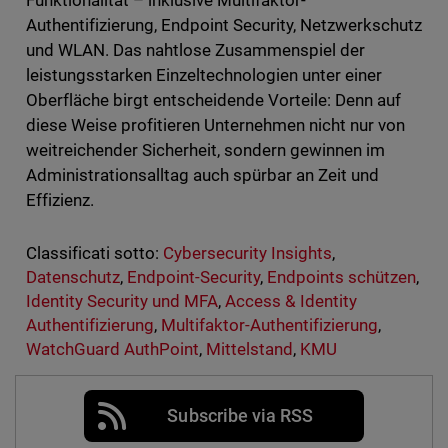
Funktionalität – inklusive Multifaktor-
Authentifizierung, Endpoint Security, Netzwerkschutz
und WLAN. Das nahtlose Zusammenspiel der
leistungsstarken Einzeltechnologien unter einer
Oberfläche birgt entscheidende Vorteile: Denn auf
diese Weise profitieren Unternehmen nicht nur von
weitreichender Sicherheit, sondern gewinnen im
Administrationsalltag auch spürbar an Zeit und
Effizienz.
Classificati sotto:
Cybersecurity Insights
,
Datenschutz
,
Endpoint-Security
,
Endpoints schützen
,
Identity Security und MFA
,
Access & Identity
Authentifizierung
,
Multifaktor-Authentifizierung
,
WatchGuard AuthPoint
,
Mittelstand
,
KMU
Subscribe via RSS