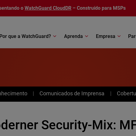
sentando o
WatchGuard CloudDR
– Construído para MSPs
Por que a WatchGuard?
Aprenda
Empresa
Par
nhecimento
Comunicados de Imprensa
Cobertu
derner Security-Mix: M