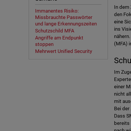
In dem 
Immanentes Risiko:
den Fok
Missbrauchte Passwörter
eine Si
und lange Erkennungszeiten
ins Vis
Schutzschild MFA
nähern.
Angriffe am Endpunkt
(MFA) i
stoppen
Mehrwert Unified Security
Schu
Im Zuge
Experte
einer M
nicht a
mit aus
Bei der
Dass SM
bereits
nach wi