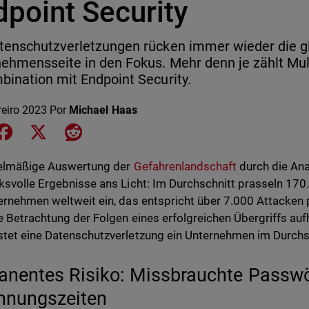
dpoint Security
tenschutzverletzungen rücken immer wieder die gl
ehmensseite in den Fokus. Mehr denn je zählt Mult
bination mit Endpoint Security.
reiro 2023
Por
Michael Haas
e on LinkedIn
Share on Facebook
Share on X
Share on Reddit
gelmäßige Auswertung der
Gefahrenlandschaft
durch die Ana
ksvolle Ergebnisse ans Licht: Im Durchschnitt prasseln 17
ernehmen weltweit ein, das entspricht über 7.000 Attacken p
e Betrachtung der Folgen eines erfolgreichen Übergriffs a
tet eine Datenschutzverletzung ein Unternehmen im Durchsch
nentes Risiko: Missbrauchte Passwö
nnungszeiten