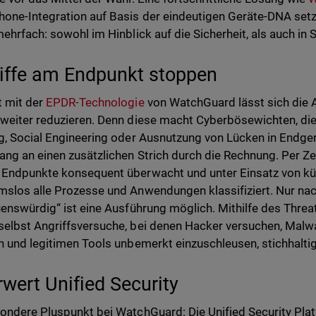
one-Integration auf Basis der eindeutigen Geräte-DNA set
mehrfach: sowohl im Hinblick auf die Sicherheit, als auch in
iffe am Endpunkt stoppen
 mit der
EPDR-Technologie
von WatchGuard lässt sich die A
weiter reduzieren. Denn diese macht Cyberbösewichten, die
g, Social Engineering oder Ausnutzung von Lücken in Endge
ang an einen zusätzlichen Strich durch die Rechnung. Per Ze
Endpunkte konsequent überwacht und unter Einsatz von küns
slos alle Prozesse und Anwendungen klassifiziert. Nur nac
uenswürdig“ ist eine Ausführung möglich. Mithilfe des Threa
elbst Angriffsversuche, bei denen Hacker versuchen, Malwar
n und legitimen Tools unbemerkt einzuschleusen, stichhalt
wert Unified Security
ondere Pluspunkt bei WatchGuard: Die Unified Security Pla