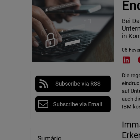
En
Bei Da
Untern
in Kom
08 Feve
Shar
Die re
eindruc
Subscribe via RSS
auf Unt
auch di
Subscribe via Email
IBM kos
Imma
Erke
Sumário