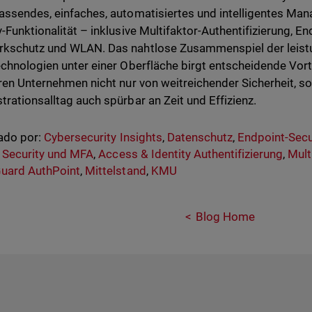
assendes, einfaches, automatisiertes und intelligentes M
y-Funktionalität – inklusive Multifaktor-Authentifizierung, En
kschutz und WLAN. Das nahtlose Zusammenspiel der leist
echnologien unter einer Oberfläche birgt entscheidende Vort
eren Unternehmen nicht nur von weitreichender Sicherheit, 
trationsalltag auch spürbar an Zeit und Effizienz.
ado por:
Cybersecurity Insights
,
Datenschutz
,
Endpoint-Secu
y Security und MFA
,
Access & Identity Authentifizierung
,
Mult
uard AuthPoint
,
Mittelstand
,
KMU
Blog Home