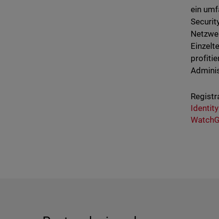
ein umf
Securit
Netzwer
Einzelt
profiti
Adminis
Registr
Identit
WatchG