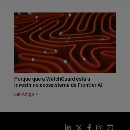
Porque que a WatchGuard está a
investir no ecossistema de Frontier AI
Ler Artigo
LinkedIn
X
Facebook
Instagram
YouTub