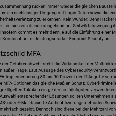
Zusammenhang rücken immer wieder die gleichen Baustelle
us: ein nachlässiger Umgang mit Login-Daten sowie die enor
cherheitsverletzung zu erkennen. Kein Wunder: Denn Hacke
ier, um sich von diesen ausgehend per Seitwärtsbewegung ih
 Insofern kommt es mehr denn je auf die Einführung einer Mu
n Kombination mit leistungsstarker Endpoint Security an.
tzschild MFA
 der Gefahrenabwehr steht die Wirksamkeit der Multifaktor-
n außer Frage. Laut Aussage des Cybersecurity-Verantwortl
FA-Implementierung 80 bis 90 Prozent der IT-Angriffe vermi
lle MFA-Optionen das gleiche Maß an Schutz. Cyberkriminelle
geklügelten Taktiken einige der am häufigsten verwendet
 Auswahl entsprechender Lösungen sollten Unternehmen also
S- oder E-Mail-basierte Authentifizierungsmethoden Schwä
 mehrfach gezeigt. Dennoch sind diese bei der Mehrzahl vo
e vor das Mittel der Wahl. Eine fortschrittliche Lösung wie
W