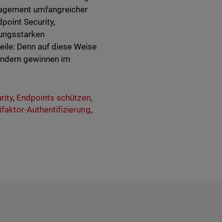
anagement umfangreicher
dpoint Security,
ungsstarken
eile: Denn auf diese Weise
sondern gewinnen im
rity
,
Endpoints schützen
,
ifaktor-Authentifizierung
,