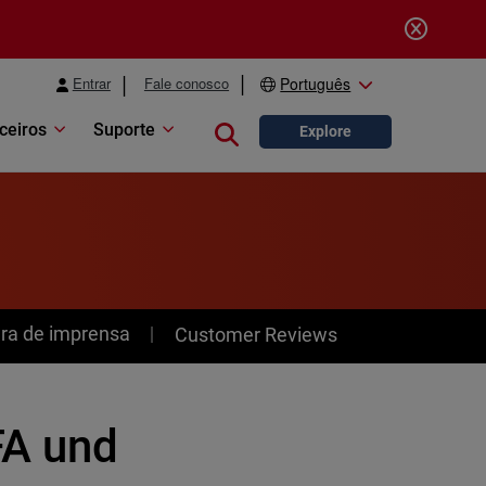
Entrar
Fale conosco
Português
ceiros
Suporte
Close search
Explore
ra de imprensa
Customer Reviews
FA und