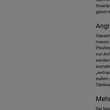
Smartph
gleich 
Angr
Gepaart
massiv 
Phishin
von Anf
werden 
ausnahm
„vertra
zudem s
Taktike
Mehr
Der bes