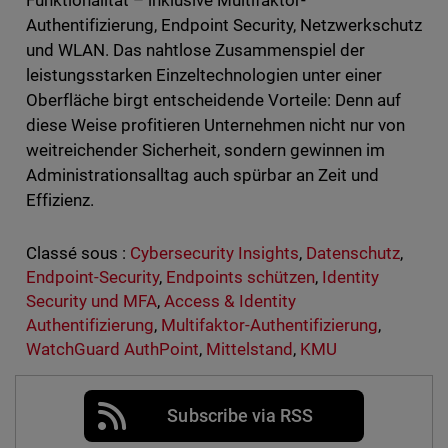
Funktionalität – inklusive Multifaktor-
Authentifizierung, Endpoint Security, Netzwerkschutz
und WLAN. Das nahtlose Zusammenspiel der
leistungsstarken Einzeltechnologien unter einer
Oberfläche birgt entscheidende Vorteile: Denn auf
diese Weise profitieren Unternehmen nicht nur von
weitreichender Sicherheit, sondern gewinnen im
Administrationsalltag auch spürbar an Zeit und
Effizienz.
Classé sous :
Cybersecurity Insights
,
Datenschutz
,
Endpoint-Security
,
Endpoints schützen
,
Identity
Security und MFA
,
Access & Identity
Authentifizierung
,
Multifaktor-Authentifizierung
,
WatchGuard AuthPoint
,
Mittelstand
,
KMU
Subscribe via RSS