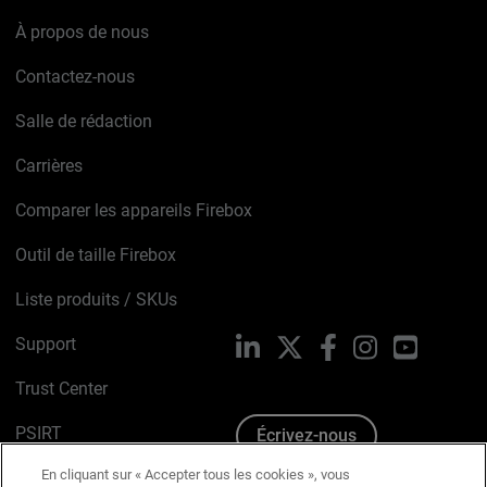
À propos de nous
Contactez-nous
Salle de rédaction
Carrières
Comparer les appareils Firebox
Outil de taille Firebox
Liste produits / SKUs
Support
LinkedIn
X
Facebook
Instagram
YouTube
Trust Center
PSIRT
Écrivez-nous
En cliquant sur « Accepter tous les cookies », vous
Avis sur les cookies