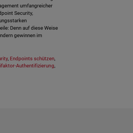
anagement umfangreicher
dpoint Security,
ungsstarken
eile: Denn auf diese Weise
sondern gewinnen im
rity
,
Endpoints schützen
,
ifaktor-Authentifizierung
,