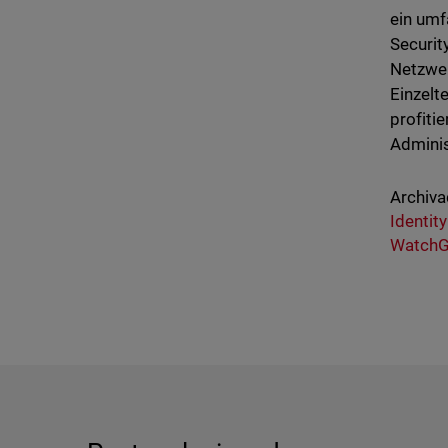
ein umf
Securit
Netzwer
Einzelt
profiti
Adminis
Archiva
Identit
WatchG