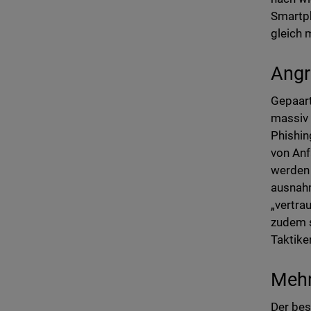
Smartph
gleich 
Angr
Gepaart
massiv 
Phishin
von Anf
werden 
ausnahm
„vertra
zudem s
Taktike
Mehr
Der bes