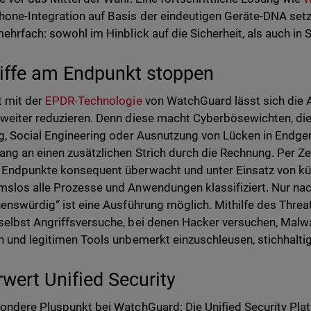
one-Integration auf Basis der eindeutigen Geräte-DNA set
mehrfach: sowohl im Hinblick auf die Sicherheit, als auch in
iffe am Endpunkt stoppen
 mit der
EPDR-Technologie
von WatchGuard lässt sich die A
weiter reduzieren. Denn diese macht Cyberbösewichten, die
g, Social Engineering oder Ausnutzung von Lücken in Endge
ang an einen zusätzlichen Strich durch die Rechnung. Per Ze
Endpunkte konsequent überwacht und unter Einsatz von küns
slos alle Prozesse und Anwendungen klassifiziert. Nur nac
uenswürdig“ ist eine Ausführung möglich. Mithilfe des Threa
elbst Angriffsversuche, bei denen Hacker versuchen, Malwar
n und legitimen Tools unbemerkt einzuschleusen, stichhalt
wert Unified Security
ondere Pluspunkt bei WatchGuard: Die Unified Security Pla