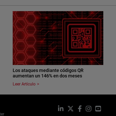
Los ataques mediante códigos QR
aumentan un 146% en dos meses
Leer Artículo
LinkedIn
X
Facebook
Instagram
YouTub
ter