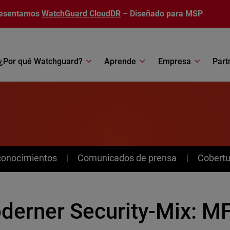
esentamos
WatchGuard CloudDR
– Diseñado para MSP
¿Por qué Watchguard?
Aprende
Empresa
Part
conocimientos
Comunicados de prensa
Cobertu
derner Security-Mix: M