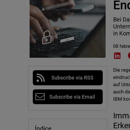
En
Bei Da
Untern
in Kom
08 febr
Shar
Die re
eindruc
Subscribe via RSS
auf Unt
auch di
Subscribe via Email
IBM kos
Imma
Erke
Índice