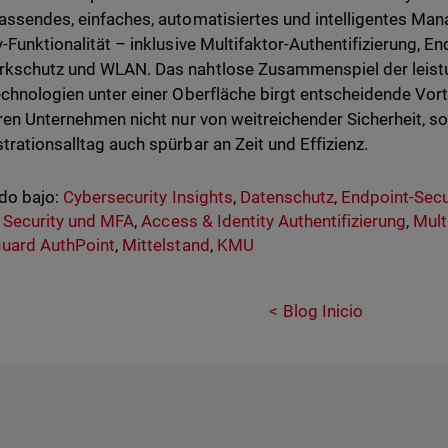
assendes, einfaches, automatisiertes und intelligentes M
y-Funktionalität – inklusive Multifaktor-Authentifizierung, En
kschutz und WLAN. Das nahtlose Zusammenspiel der leist
echnologien unter einer Oberfläche birgt entscheidende Vort
eren Unternehmen nicht nur von weitreichender Sicherheit, 
trationsalltag auch spürbar an Zeit und Effizienz.
do bajo:
Cybersecurity Insights
,
Datenschutz
,
Endpoint-Secu
y Security und MFA
,
Access & Identity Authentifizierung
,
Mult
uard AuthPoint
,
Mittelstand
,
KMU
Blog Inicio