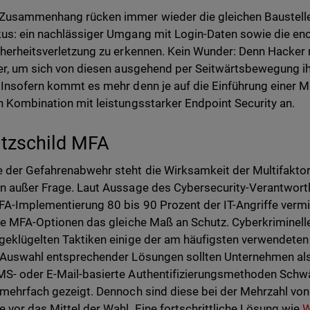
Zusammenhang rücken immer wieder die gleichen Baustelle
us: ein nachlässiger Umgang mit Login-Daten sowie die enor
cherheitsverletzung zu erkennen. Kein Wunder: Denn Hacke
ier, um sich von diesen ausgehend per Seitwärtsbewegung ih
 Insofern kommt es mehr denn je auf die Einführung einer Mu
n Kombination mit leistungsstarker Endpoint Security an.
tzschild MFA
 der Gefahrenabwehr steht die Wirksamkeit der Multifaktor-
n außer Frage. Laut Aussage des Cybersecurity-Verantwortl
FA-Implementierung 80 bis 90 Prozent der IT-Angriffe vermi
lle MFA-Optionen das gleiche Maß an Schutz. Cyberkriminelle
geklügelten Taktiken einige der am häufigsten verwendet
 Auswahl entsprechender Lösungen sollten Unternehmen also
S- oder E-Mail-basierte Authentifizierungsmethoden Schwä
 mehrfach gezeigt. Dennoch sind diese bei der Mehrzahl vo
e vor das Mittel der Wahl. Eine fortschrittliche Lösung wie
W