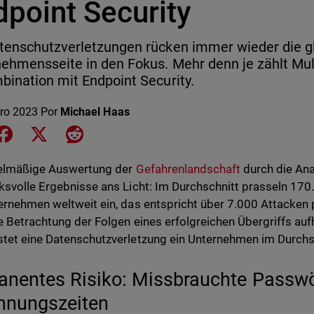
dpoint Security
tenschutzverletzungen rücken immer wieder die gl
ehmensseite in den Fokus. Mehr denn je zählt Mult
bination mit Endpoint Security.
ero 2023
Por
Michael Haas
e on LinkedIn
Share on Facebook
Share on X
Share on Reddit
gelmäßige Auswertung der
Gefahrenlandschaft
durch die Ana
ksvolle Ergebnisse ans Licht: Im Durchschnitt prasseln 17
ernehmen weltweit ein, das entspricht über 7.000 Attacken p
e Betrachtung der Folgen eines erfolgreichen Übergriffs a
tet eine Datenschutzverletzung ein Unternehmen im Durchsch
nentes Risiko: Missbrauchte Passwö
nnungszeiten