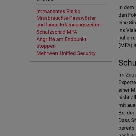
In dem 
Immanentes Risiko:
den Fok
Missbrauchte Passwörter
eine Si
und lange Erkennungszeiten
ins Vis
Schutzschild MFA
nähern.
Angriffe am Endpunkt
(MFA) i
stoppen
Mehrwert Unified Security
Schu
Im Zuge
Experte
einer M
nicht a
mit aus
Bei der
Dass SM
bereits
nach wi