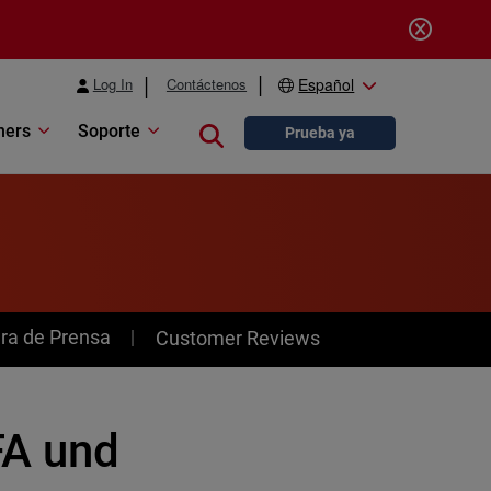
Log In
Contáctenos
Español
ners
Soporte
Close search
Prueba ya
ra de Prensa
Customer Reviews
FA und