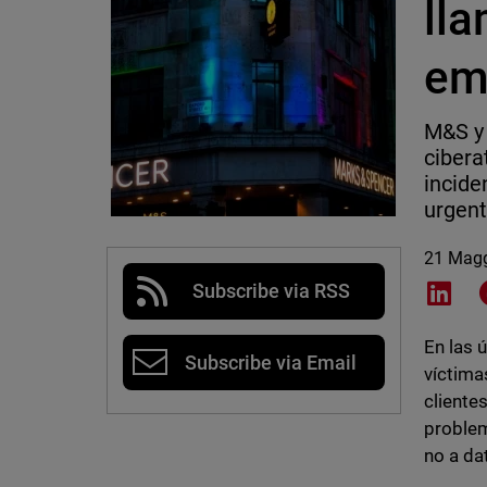
ll
em
M&S y 
cibera
incide
urgent
21 Mag
Subscribe via RSS
Shar
En las 
Subscribe via Email
víctima
cliente
problem
no a da