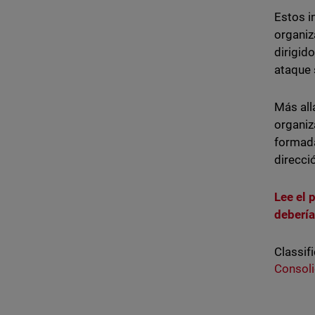
Estos i
organiz
dirigid
ataque 
Más all
organiz
formada
direcci
Lee el 
debería
Classifi
Consoli