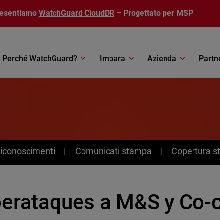
resentiamo
WatchGuard CloudDR
– Progettato per MSP
Perché WatchGuard?
Impara
Azienda
Partn
Riconoscimenti
Comunicati stampa
Copertura 
berataques a M&S y Co-o