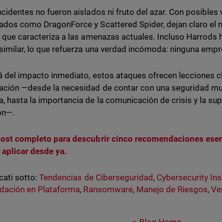
ncidentes no fueron aislados ni fruto del azar. Con posibles
ados como DragonForce y Scattered Spider, dejan claro el ni
o que caracteriza a las amenazas actuales. Incluso Harrods 
similar, lo que refuerza una verdad incómoda: ninguna empr
á del impacto inmediato, estos ataques ofrecen lecciones c
ación —desde la necesidad de contar con una seguridad mult
, hasta la importancia de la comunicación de crisis y la sup
ón—.
post completo para descubrir cinco recomendaciones ese
 aplicar desde ya.
cati sotto:
Tendencias de Ciberseguridad
,
Cybersecurity Ins
dación en Plataforma
,
Ransomware
,
Manejo de Riesgos
,
Ve