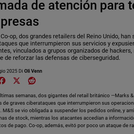
amada de atención para t
presas
Co-op, dos grandes retailers del Reino Unido, han 
taques que interrumpieron sus servicios y expusie
ntes, vinculados a grupos organizados de hackers,
e de reforzar las defensas de ciberseguridad.
gio 2025
Di
Oli Venn
e on LinkedIn
Share on Facebook
Share on X
Share on Reddit
últimas semanas, dos gigantes del retail británico —Marks 
s de graves ciberataques que interrumpieron sus operacio
s. M&S se vio obligada a suspender los pedidos online, y amb
as de stock, mientras los atacantes accedían a información
tos de pago. Co-op, además, evitó por poco un ataque de r