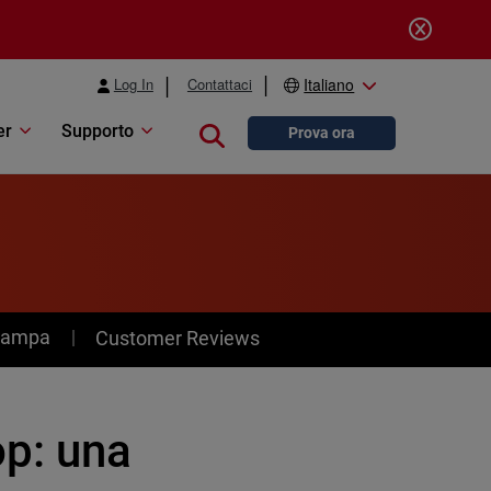
Log In
Contattaci
Italiano
er
Supporto
Close search
Prova ora
stampa
Customer Reviews
p: una