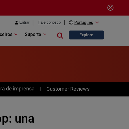
Entrar
Fale conosco
Português
ceiros
Suporte
Close search
Explore
ra de imprensa
Customer Reviews
p: una