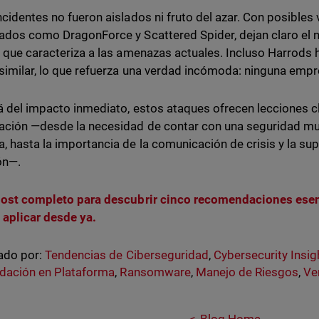
ncidentes no fueron aislados ni fruto del azar. Con posibles
ados como DragonForce y Scattered Spider, dejan claro el ni
o que caracteriza a las amenazas actuales. Incluso Harrods 
similar, lo que refuerza una verdad incómoda: ninguna empr
á del impacto inmediato, estos ataques ofrecen lecciones c
ación —desde la necesidad de contar con una seguridad mult
, hasta la importancia de la comunicación de crisis y la sup
ón—.
post completo para descubrir cinco recomendaciones ese
 aplicar desde ya.
ado por:
Tendencias de Ciberseguridad
,
Cybersecurity Insig
dación en Plataforma
,
Ransomware
,
Manejo de Riesgos
,
Ve