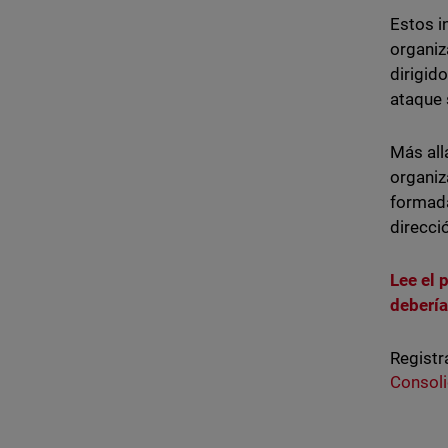
Estos i
organiz
dirigid
ataque 
Más all
organiz
formada
direcci
Lee el 
debería
Registr
Consoli