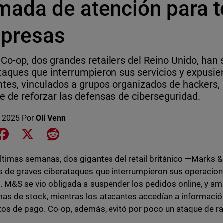
amada de atención para t
presas
Co-op, dos grandes retailers del Reino Unido, han 
taques que interrumpieron sus servicios y expusie
ntes, vinculados a grupos organizados de hackers,
e de reforzar las defensas de ciberseguridad.
 2025
Por
Oli Venn
e on LinkedIn
Share on Facebook
Share on X
Share on Reddit
últimas semanas, dos gigantes del retail británico —Marks 
s de graves ciberataques que interrumpieron sus operacio
s. M&S se vio obligada a suspender los pedidos online, y amb
as de stock, mientras los atacantes accedían a información
tos de pago. Co-op, además, evitó por poco un ataque de r