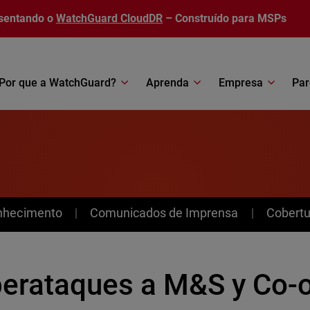
sentando o
WatchGuard CloudDR
– Construído para MSPs
Por que a WatchGuard?
Aprenda
Empresa
Par
nhecimento
Comunicados de Imprensa
Cobertu
berataques a M&S y Co-o