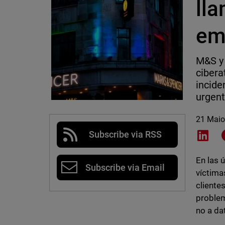
ll
em
M&S y 
cibera
incide
urgent
21 Maio
Subscribe via RSS
Shar
En las 
Subscribe via Email
víctima
cliente
problem
no a da