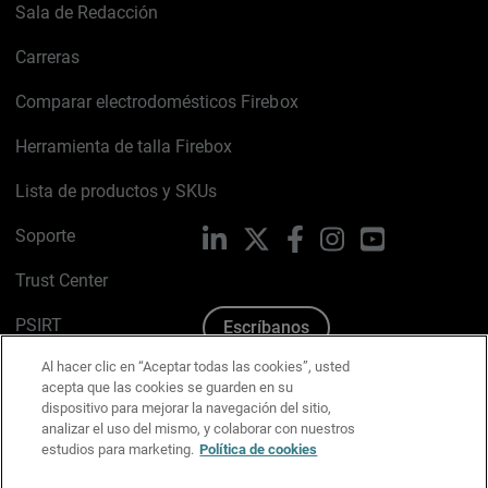
Sala de Redacción
Carreras
Comparar electrodomésticos Firebox
Herramienta de talla Firebox
Lista de productos y SKUs
Soporte
LinkedIn
X
Facebook
Instagram
YouTube
Trust Center
PSIRT
Escríbanos
Al hacer clic en “Aceptar todas las cookies”, usted
Política de cookies
acepta que las cookies se guarden en su
dispositivo para mejorar la navegación del sitio,
Política de privacidad
analizar el uso del mismo, y colaborar con nuestros
estudios para marketing.
Política de cookies
Kit de medios y marca