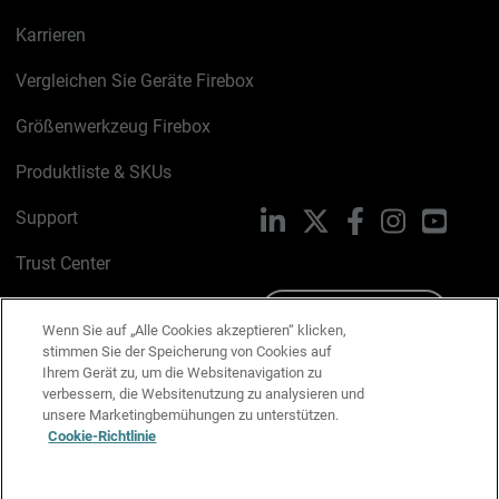
Karrieren
Vergleichen Sie Geräte Firebox
Größenwerkzeug Firebox
Produktliste & SKUs
Support
LinkedIn
X
Facebook
Instagram
YouTu
Trust Center
PSIRT
Schreiben Sie uns
Wenn Sie auf „Alle Cookies akzeptieren“ klicken,
stimmen Sie der Speicherung von Cookies auf
Cookie-Richtlinie
Ihrem Gerät zu, um die Websitenavigation zu
verbessern, die Websitenutzung zu analysieren und
Datenschutzrichtlinie
unsere Marketingbemühungen zu unterstützen.
Cookie-Richtlinie
Media & Brand Kit
E-Mail-Präferenzen verwalten