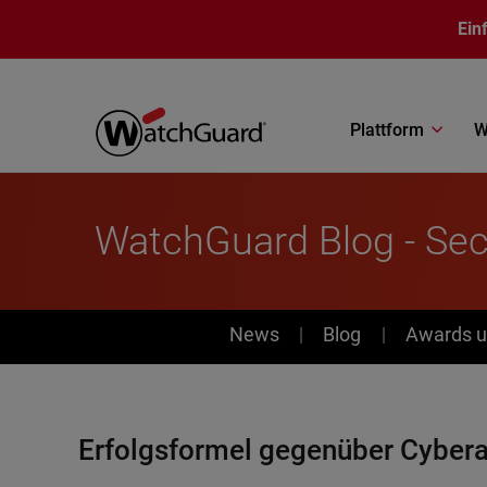
Direkt zum Inhalt
Ein
Plattform
W
WatchGuard Blog - Sec
News
News
Blog
Awards u
Erfolgsformel gegenüber Cybera