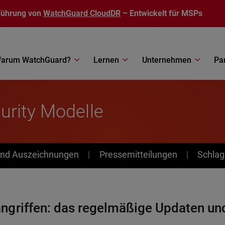
führung von
WatchGuard CloudDR
– Entwickelt für MSPs
arum WatchGuard?
Lernen
Unternehmen
Pa
urity Modelle
nd Auszeichnungen
Pressemitteilungen
Schlag
ngriffen: das regelmäßige Updaten un