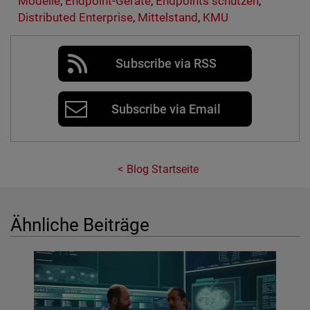
Modelle
,
Endpoint-Geräte
,
Endpoints schützen
,
Distributed Enterprise
,
Mittelstand
,
KMU
Subscribe via RSS
Subscribe via Email
Blog Startseite
Ähnliche Beiträge