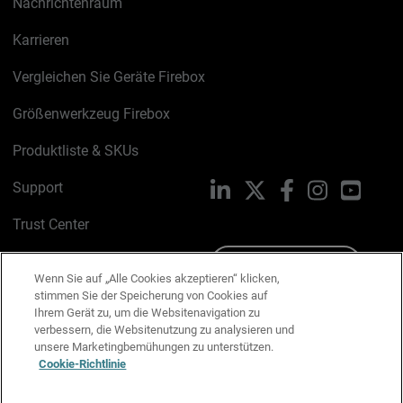
Nachrichtenraum
Karrieren
Vergleichen Sie Geräte Firebox
Größenwerkzeug Firebox
Produktliste & SKUs
Support
LinkedIn
X
Facebook
Instagram
YouTu
Trust Center
PSIRT
Schreiben Sie uns
Wenn Sie auf „Alle Cookies akzeptieren“ klicken,
stimmen Sie der Speicherung von Cookies auf
Cookie-Richtlinie
Ihrem Gerät zu, um die Websitenavigation zu
verbessern, die Websitenutzung zu analysieren und
Datenschutzrichtlinie
unsere Marketingbemühungen zu unterstützen.
Cookie-Richtlinie
Media & Brand Kit