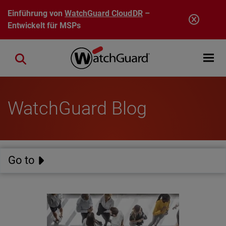
Direkt zum Inhalt
Einführung von
WatchGuard CloudDR
–
Entwickelt für MSPs
Open mobi
Close search
WatchGuard Blog
Go to