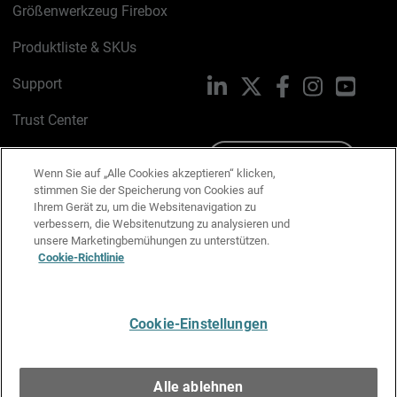
Größenwerkzeug Firebox
Produktliste & SKUs
Support
LinkedIn
X
Facebook
Instagram
YouTu
Trust Center
PSIRT
Schreiben Sie uns
Wenn Sie auf „Alle Cookies akzeptieren“ klicken,
stimmen Sie der Speicherung von Cookies auf
Cookie-Richtlinie
Ihrem Gerät zu, um die Websitenavigation zu
verbessern, die Websitenutzung zu analysieren und
Datenschutzrichtlinie
unsere Marketingbemühungen zu unterstützen.
Cookie-Richtlinie
Media & Brand Kit
E-Mail-Präferenzen verwalten
Cookie-Einstellungen
Deutsch
Alle ablehnen