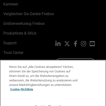
Karrieren
Vergleichen Sie Geräte Firebox
Größenwerkzeug Firebox
Produktliste & SKUs
Support
LinkedIn
X
Facebook
Instagram
YouTu
Trust Center
PSIRT
Schreiben Sie uns
Wenn Sie auf „Alle Cookies akzeptieren“ klicken,
stimmen Sie der Speicherung von Cookies auf
Cookie-Richtlinie
Ihrem Gerät zu, um die Websitenavigation zu
verbessern, die Websitenutzung zu analysieren und
Datenschutzrichtlinie
unsere Marketingbemühungen zu unterstützen.
Cookie-Richtlinie
Media & Brand Kit
E-Mail-Präferenzen verwalten