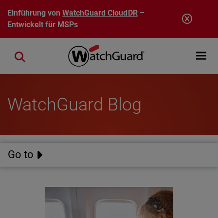
Direkt zum Inhalt
Einführung von
WatchGuard CloudDR
–
Entwickelt für MSPs
Open mobi
Close search
WatchGuard Blog
Go to