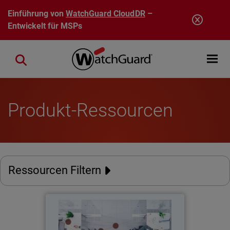
Direkt zum Inhalt
Einführung von
WatchGuard CloudDR
–
Entwickelt für MSPs
Open mobi
Close search
Produkt-Ressourcen
Ressourcen Filtern
Bericht zur Cybersicherheit der
Mitarbeiter 2026