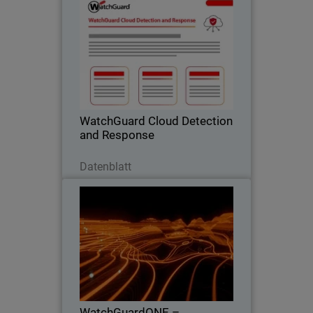
WatchGuard Cloud Detection
and Response
Cloud-Risiken dort stoppen, wo sie
entstehen – bevor sie zu einem
Zwischenfall werden.
WatchGuard Cloud Detection
and Response
Jetzt herunterladen
Datenblatt
WatchGuardONE –
Thumbnail
Lösungsübersicht
Body
Erfahren Sie, wie das Channel-
Partnerprogramm von WatchGuard
durch Engagement und Schulung zu
höherer Rentabilität und Effizienz
beitragen kann.
WatchGuardONE –