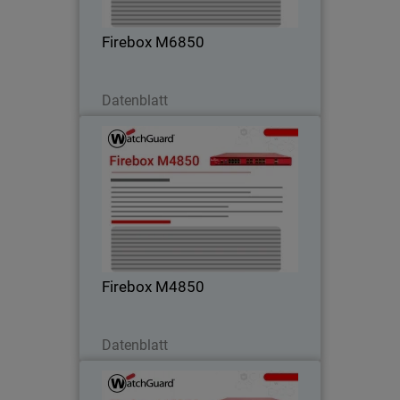
integrierte 25G-, 50G- und 100G-
Konnektivität erzielt.
Firebox M6850
Jetzt herunterladen
Datenblatt
Firebox M4850
Steigen Sie ein in Rackmount-
Performance mit leistungsstarker UTM,
VPN und HTTPS-Inspektion – ideal für
Kunden, denen Midrange-Firewalls nicht
mehr genügen
Firebox M4850
Jetzt herunterladen
Datenblatt
Firebox M5850