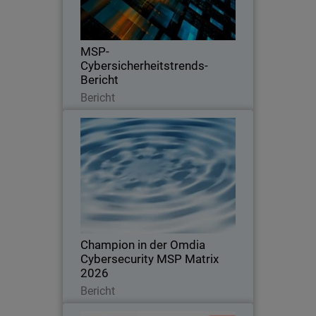
die wichtigsten Faktoren, die Kunden
zum Wechsel des Anbieters bewegen.
MSP-
Cybersicherheitstrends-
Bericht
Lesen Sie jetzt
Bericht
Champion in der Omdia
Cybersecurity MSP Matrix 2026
Ausgezeichnet für Führungsstärke,
Innovation und die Definition von
Standards im globalen MSP-
Cybersicherheitsmarkt
Champion in der Omdia
Cybersecurity MSP Matrix
2026
Lesen Sie jetzt
Bericht