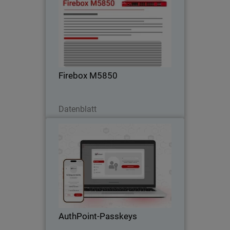
Gewährleistet stabile Leistung bei
hohem verschlüsseltem Datenverkehr
dank
Hochgeschwindigkeitsverbindungen –
ideal für Campus- und Kernnetzwerke.
Firebox M5850
Jetzt herunterladen
Datenblatt
AuthPoint-Passkeys
Thumbnail
Body
Passwortlose Anmeldung mit
AuthPoint-Passkeys für OIDC- und
SAML-Anwendungen. Verhindern Sie
Datendiebstahl und Phishing in Ihrer
SaaS-Plattform.
AuthPoint-Passkeys