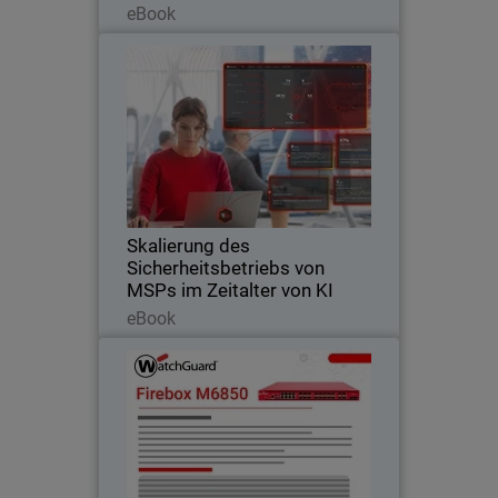
eBook
Skalierung des
Thumbnail
Sicherheitsbetriebs von MSPs
im Zeitalter von KI
Body
Erfahren Sie, wie KI-native
Sicherheitsoperationen MSPs helfen,
Cybersicherheitsdienste zu skalieren,
Kosten zu reduzieren und KI-
Bedrohungen abzuwehren.
Skalierung des
Sicherheitsbetriebs von
MSPs im Zeitalter von KI
Lesen Sie jetzt
eBook
Firebox M6850
Maximale Leistungsreserven für
Rechenzentrumsrandbereiche und
hochdichte Netzwerke werden durch