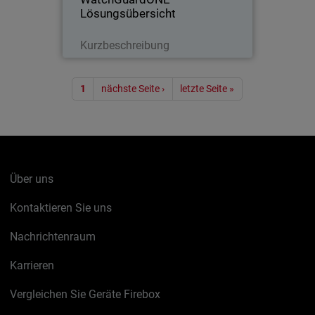
Lösungsübersicht
Lesen Sie jetzt
Kurzbeschreibung
Seitennummerierung
1
nächste Seite ›
letzte Seite »
Über uns
Kontaktieren Sie uns
Nachrichtenraum
Karrieren
Vergleichen Sie Geräte Firebox