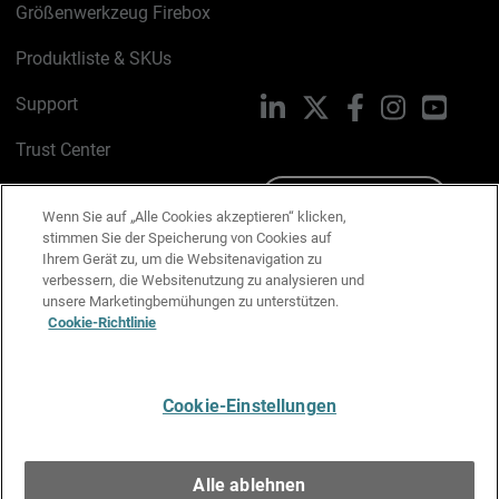
Größenwerkzeug Firebox
Produktliste & SKUs
Support
LinkedIn
X
Facebook
Instagram
YouTu
Trust Center
PSIRT
Schreiben Sie uns
Wenn Sie auf „Alle Cookies akzeptieren“ klicken,
stimmen Sie der Speicherung von Cookies auf
Cookie-Richtlinie
Ihrem Gerät zu, um die Websitenavigation zu
verbessern, die Websitenutzung zu analysieren und
Datenschutzrichtlinie
unsere Marketingbemühungen zu unterstützen.
Cookie-Richtlinie
Media & Brand Kit
E-Mail-Präferenzen verwalten
Cookie-Einstellungen
Deutsch
Alle ablehnen