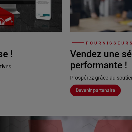
FOURNISSEURS
se !
Vendez une sé
performante !
tives.
Prospérez grâce au soutie
Devenir partenaire