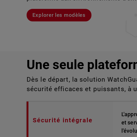
aux technologies de l'information qu
détecter ou gérer manuellement à gra
Explorer les modèles
Voici Rai
Découvrez WatchGuard EDR
Explorez CloudDR
Une seule platefor
Dès le départ, la solution WatchGu
sécurité efficaces et puissants, à 
L'appr
Sécurité intégrale
et ser
l'évol