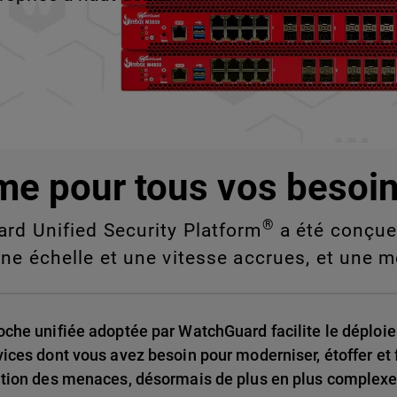
e vous ne pouvez pas
nde échelle.
me pour tous vos besoin
®
ard Unified Security Platform
a été conçue 
une échelle et une vitesse accrues, et une m
oche unifiée adoptée par WatchGuard facilite le déploie
vices dont vous avez besoin pour moderniser, étoffer et f
ution des menaces, désormais de plus en plus complexe