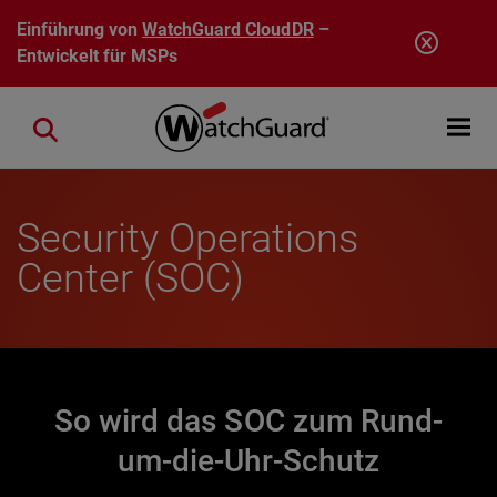
Direkt zum Inhalt
Einführung von
WatchGuard CloudDR
–
Entwickelt für MSPs
Open mobi
Close search
Security Operations
Center (SOC)
So wird das SOC zum Rund-
um-die-Uhr-Schutz