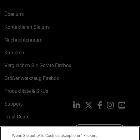
Über uns
Kontaktieren Sie uns
Nachrichtenraum
Karrieren
Vergleichen Sie Geräte Firebox
Größenwerkzeug Firebox
Produktliste & SKUs
Support
LinkedIn
X
Facebook
Instagram
YouTu
Trust Center
PSIRT
Schreiben Sie uns
Wenn Sie auf „Alle Cookies akzeptieren“ klicken,