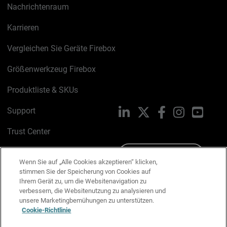
Nachrichtenraum
Karrieren
Vergleichen Sie Geräte Firebox
Größenwerkzeug Firebox
Produktliste & SKUs
Support
LinkedIn
X
Facebook
Instagram
YouTu
Trust Center
PSIRT
Schreiben Sie uns
Wenn Sie auf „Alle Cookies akzeptieren“ klicken,
stimmen Sie der Speicherung von Cookies auf
Cookie-Richtlinie
Ihrem Gerät zu, um die Websitenavigation zu
verbessern, die Websitenutzung zu analysieren und
Datenschutzrichtlinie
unsere Marketingbemühungen zu unterstützen.
Cookie-Richtlinie
Media & Brand Kit