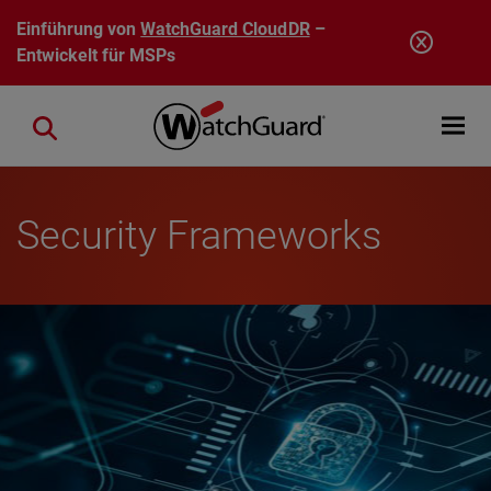
Direkt zum Inhalt
Einführung von
WatchGuard CloudDR
–
Entwickelt für MSPs
Open mobi
Close search
Security Frameworks