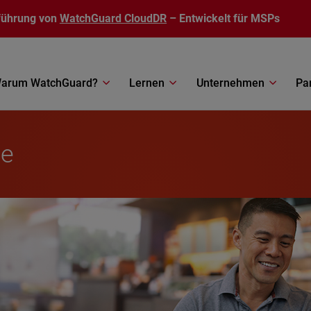
führung von
WatchGuard CloudDR
– Entwickelt für MSPs
arum WatchGuard?
Lernen
Unternehmen
Pa
le