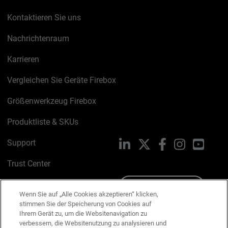
Kontaktieren Sie uns
Nachrichtenraum
Karrieren
Vergleichen Sie Geräte Firebox
Größenwerkzeug Firebox
Produktliste & SKUs
Support
LinkedIn
X
Facebook
Instagram
YouTu
Trust Center
PSIRT
Schreiben Sie uns
Wenn Sie auf „Alle Cookies akzeptieren“ klicken,
stimmen Sie der Speicherung von Cookies auf
Cookie-Richtlinie
Ihrem Gerät zu, um die Websitenavigation zu
verbessern, die Websitenutzung zu analysieren und
Datenschutzrichtlinie