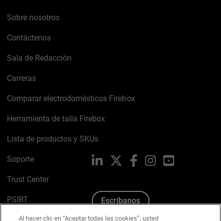
Sobre nosotros
Contáctenos
Sala de Redacción
Carreras
Comparar electrodomésticos Firebox
Herramienta de talla Firebox
Lista de productos y SKUs
Soporte
LinkedIn
X
Facebook
Instagram
YouTube
Trust Center
PSIRT
Escríbanos
Al hacer clic en “Aceptar todas las cookies”, usted
Política de cookies