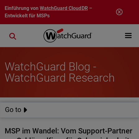
Direkt zum Inhalt
Einführung von
WatchGuard CloudDR
–
Entwickelt für MSPs
Open mobi
Close search
WatchGuard Blog -
WatchGuard Research
Go to
MSP im Wandel: Vom Support-Partner