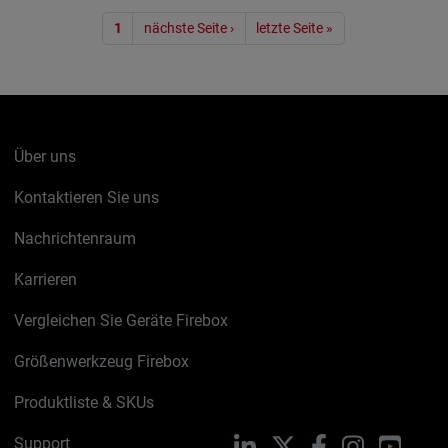
Seitennummerierung
1
nächste Seite ›
letzte Seite »
Über uns
Kontaktieren Sie uns
Nachrichtenraum
Karrieren
Vergleichen Sie Geräte Firebox
Größenwerkzeug Firebox
Produktliste & SKUs
Support
LinkedIn
X
Facebook
Instagram
YouTu