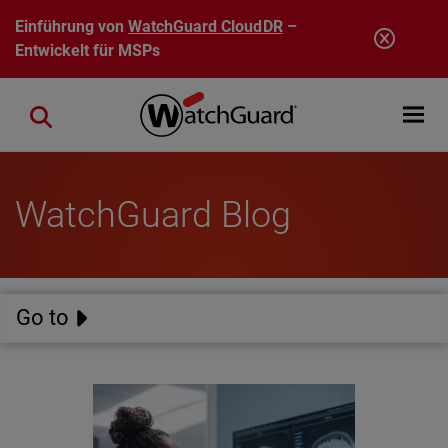
Direkt zum Inhalt
Einführung von
WatchGuard CloudDR
–
Entwickelt für MSPs
Open mobi
Close search
WatchGuard Blog
Go to