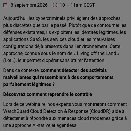
WatchGuard Technologies
https://www.watchguard.com/wgrd-
8 septembre 2026
10
–
11am CEST
Online
Aujourd'hui, les cybercriminels privilégient des approches
plus discrètes que par le passé. Plutôt que de contourner les
défenses existantes, ils exploitent les identités légitimes, les
applications SaaS, les services cloud et les mauvaises
configurations déjà présents dans l'environnement. Cette
approche, connue sous le nom de « Living off the Land »
(LotL), leur permet d'opérer sans attirer l'attention.
Dans ce contexte,
comment détecter des activités
malveillantes qui ressemblent à des comportements
parfaitement légitimes ?
Découvrez comment reprendre le contrôle
Lors de ce webinaire, nos experts vous montreront comment
WatchGuard Cloud Detection & Response (CloudDR) aide à
détecter et à répondre aux menaces cloud modernes grâce à
une approche AI-native et agentless.