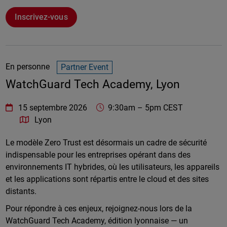
Inscrivez-vous
En personne
Partner Event
WatchGuard Tech Academy, Lyon
WatchGuard Technologies
https://www.watchguard.com/wgrd-
15 septembre 2026
9:30am
–
5pm CEST
Lyon
Le modèle Zero Trust est désormais un cadre de sécurité
indispensable pour les entreprises opérant dans des
environnements IT hybrides, où les utilisateurs, les appareils
et les applications sont répartis entre le cloud et des sites
distants.
Pour répondre à ces enjeux, rejoignez-nous lors de la
WatchGuard Tech Academy, édition lyonnaise — un