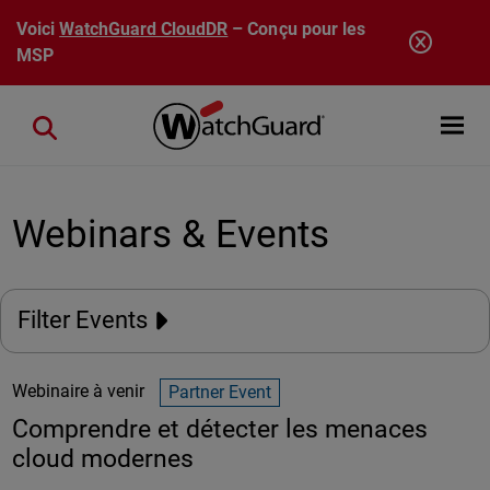
Aller au contenu principal
Voici
WatchGuard CloudDR
– Conçu pour les
MSP
Open mobi
Close search
Webinars & Events
Filter Events
Webinaire à venir
Partner Event
Comprendre et détecter les menaces
cloud modernes