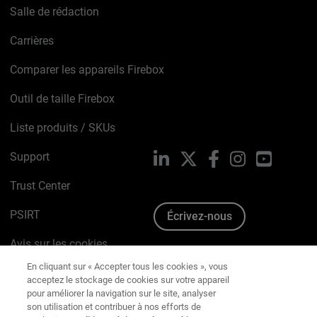
Salle de rédaction
Carrières
Comparer les appareils Firebox
Outil de taille Firebox
Liste produits / SKUs
Support
LinkedIn
X
Facebook
Instagram
YouTube
Trust Center
PSIRT
Écrivez-nous
Avis sur les cookies
En cliquant sur « Accepter tous les cookies », vous
acceptez le stockage de cookies sur votre appareil
Politique de confidentialité
pour améliorer la navigation sur le site, analyser
son utilisation et contribuer à nos efforts de
Charte Graphique
marketing.
Politique régissant les cookies