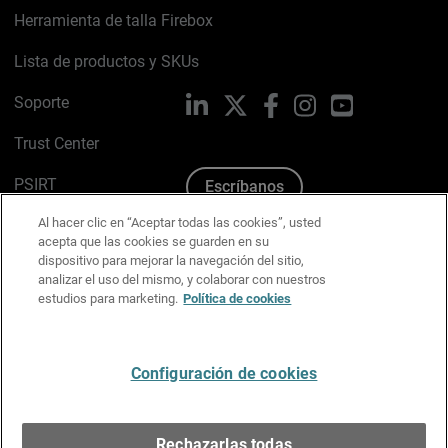
Herramienta de talla Firebox
Lista de productos y SKUs
Soporte
LinkedIn
X
Facebook
Instagram
YouTube
Trust Center
PSIRT
Escríbanos
Al hacer clic en “Aceptar todas las cookies”, usted
Política de cookies
acepta que las cookies se guarden en su
dispositivo para mejorar la navegación del sitio,
Política de privacidad
analizar el uso del mismo, y colaborar con nuestros
estudios para marketing.
Política de cookies
Kit de medios y marca
Preferencias de correo
Configuración de cookies
Español
Rechazarlas todas