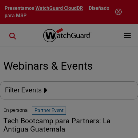
Pasar al contenido principal
Presentamos
WatchGuard CloudDR
– Diseñado
para MSP
Open mobi
Close search
Webinars & Events
Filter Events
En persona
Partner Event
Tech Bootcamp para Partners: La
Antigua Guatemala