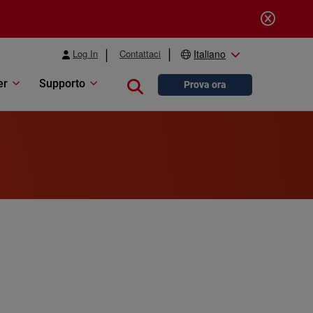
Log In
Contattaci
Italiano
er
Supporto
Close search
Prova ora