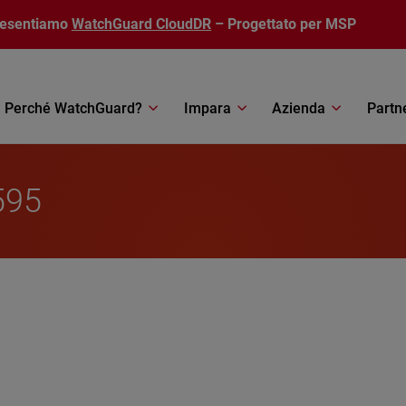
resentiamo
WatchGuard CloudDR
– Progettato per MSP
Perché WatchGuard?
Impara
Azienda
Partn
595